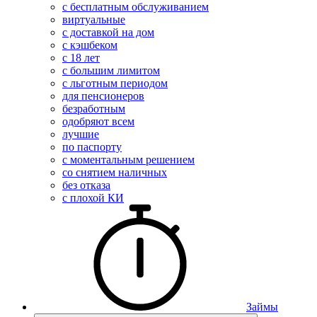
с бесплатным обслуживанием
виртуальные
с доставкой на дом
с кэшбеком
с 18 лет
с большим лимитом
с льготным периодом
для пенсионеров
безработным
одобряют всем
лучшие
по паспорту
с моментальным решением
со снятием наличных
без отказа
с плохой КИ
Займы