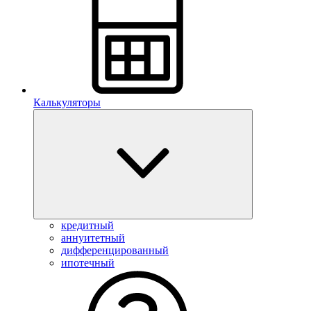
Калькуляторы
кредитный
аннуитетный
дифференцированный
ипотечный