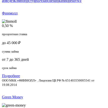
а
б
в
г
д
е
з
к
л
м
н
о
п
р
с
т
у
ф
х
ц
ч
э
a
b
c
d
e
f
g
h
j
k
l
m
n
o
p
r
s
u
v
w
z
Финмолл
0,50 %
процентная ставка
до 45 000 ₽
сумма займа
от 7 до 365 дней
срок займа
Подробнее
ООО МКК «ФИНМОЛЛ» . Лицензия ЦБ РФ № 651403550005541 от
19.08.2014
Green Money