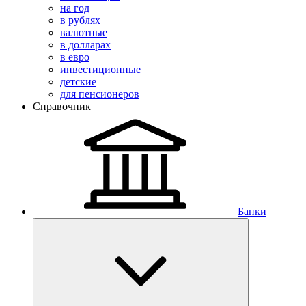
на год
в рублях
валютные
в долларах
в евро
инвестиционные
детские
для пенсионеров
Справочник
Банки