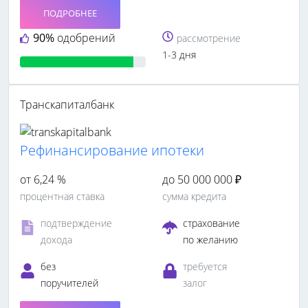
ПОДРОБНЕЕ
90%
одобрений
рассмотрение
1-3 дня
Транскапиталбанк
Рефинансирование ипотеки
от 6,24 %
до 50 000 000 ₽
процентная ставка
сумма кредита
подтверждение
страхование
дохода
по желанию
без
требуется
поручителей
залог