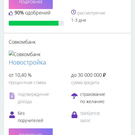
ПОДРОБНЕЕ
90%
одобрений
рассмотрение
1-3 дня
Совкомбанк
Новостройка
от 10,40 %
до 30 000 000 ₽
процентная ставка
сумма кредита
подтверждение
страхование
дохода
по желанию
без
требуется
поручителей
залог