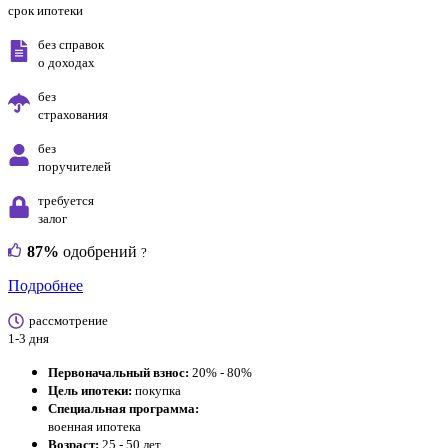
срок ипотеки
без справок
о доходах
без
страхования
без
поручителей
требуется
залог
87%
одобрений
?
Подробнее
рассмотрение
1-3 дня
Первоначальный взнос:
20% - 80%
Цель ипотеки:
покупка
Специальная программа:
военная ипотека
Возраст:
25 - 50 лет