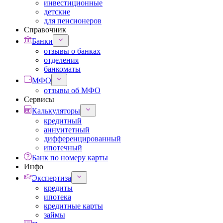
инвестиционные
детские
для пенсионеров
Справочник
Банки
отзывы о банках
отделения
банкоматы
МФО
отзывы об МФО
Сервисы
Калькуляторы
кредитный
аннуитетный
дифференцированный
ипотечный
Банк по номеру карты
Инфо
Экспертиза
кредиты
ипотека
кредитные карты
займы