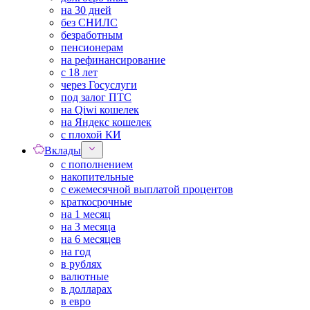
на 30 дней
без СНИЛС
безработным
пенсионерам
на рефинансирование
с 18 лет
через Госуслуги
под залог ПТС
на Qiwi кошелек
на Яндекс кошелек
с плохой КИ
Вклады
с пополнением
накопительные
с ежемесячной выплатой процентов
краткосрочные
на 1 месяц
на 3 месяца
на 6 месяцев
на год
в рублях
валютные
в долларах
в евро