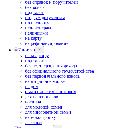
без справок и поручителей
без залога
под залог
по двум документам
по паспорту
пенсионерам
наличными
на карту
на рефинансирование
Ипотека
на квартиру
под залог
без подтверждения дохода
без официального трудоустройства
без первоначального взноса
на вторичное жилье
на дом
с материнским капиталом
для пенсионеров
военная
для молодой семьи
для многодетной семьи
на новостройку
льготная