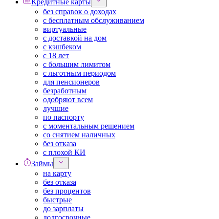
Кредитные карты
без справок о доходах
с бесплатным обслуживанием
виртуальные
с доставкой на дом
с кэшбеком
с 18 лет
с большим лимитом
с льготным периодом
для пенсионеров
безработным
одобряют всем
лучшие
по паспорту
с моментальным решением
со снятием наличных
без отказа
с плохой КИ
Займы
на карту
без отказа
без процентов
быстрые
до зарплаты
долгосрочные