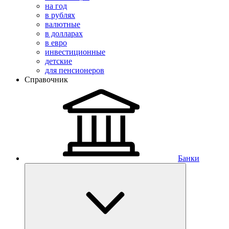
на год
в рублях
валютные
в долларах
в евро
инвестиционные
детские
для пенсионеров
Справочник
Банки