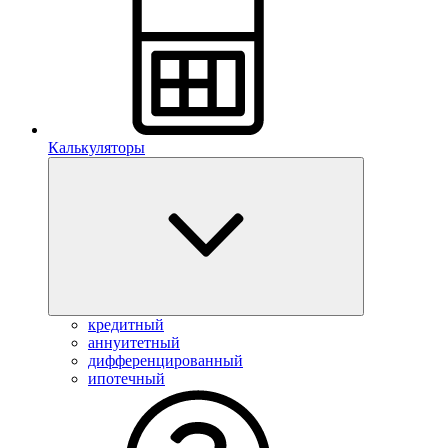
Калькуляторы
кредитный
аннуитетный
дифференцированный
ипотечный