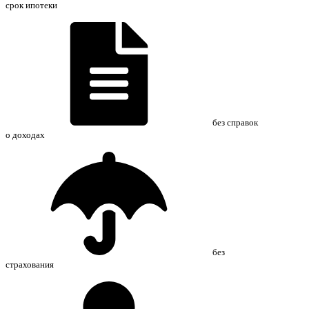
срок ипотеки
без справок
о доходах
без
страхования