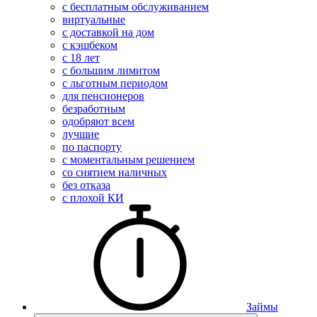
с бесплатным обслуживанием
виртуальные
с доставкой на дом
с кэшбеком
с 18 лет
с большим лимитом
с льготным периодом
для пенсионеров
безработным
одобряют всем
лучшие
по паспорту
с моментальным решением
со снятием наличных
без отказа
с плохой КИ
Займы