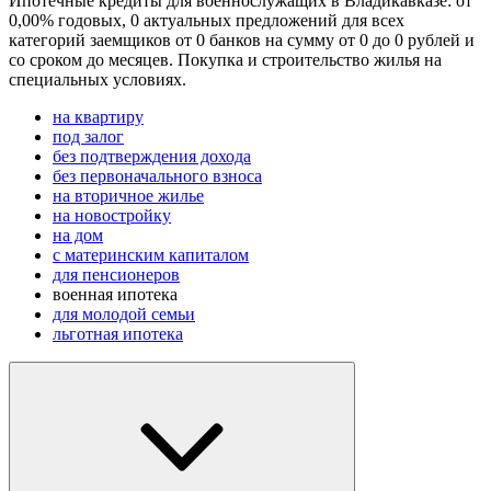
Ипотечные кредиты для военнослужащих в Владикавказе: от
0,00% годовых, 0 актуальных предложений для всех
категорий заемщиков от 0 банков на сумму от 0 до 0 рублей и
со сроком до месяцев. Покупка и строительство жилья на
специальных условиях.
на квартиру
под залог
без подтверждения дохода
без первоначального взноса
на вторичное жилье
на новостройку
на дом
с материнским капиталом
для пенсионеров
военная ипотека
для молодой семьи
льготная ипотека