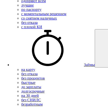
одобряют всем
лучшие
по паспорту
с моментальным решением
со снятием наличных
без отказа
с плохой КИ
Займы
на карту
без отказа
без процентов
быстрые
до зарплаты
долгосрочные
на 30 дней
без СНИЛС
безработным