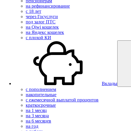
пенсионерам
на рефинансирование
с 18 лет
через Госуслуги
под залог ПТС
на Qiwi кошелек
на Яндекс кошелек
с плохой КИ
Вклады
с пополнением
накопительные
с ежемесячной выплатой процентов
краткосрочные
на 1 месяц
на 3 месяца
на 6 месяцев
на год