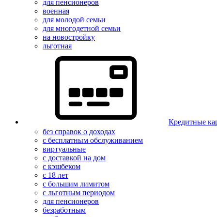
для пенсионеров
военная
для молодой семьи
для многодетной семьи
на новостройку
льготная
Кредитные ка
без справок о доходах
с бесплатным обслуживанием
виртуальные
с доставкой на дом
с кэшбеком
с 18 лет
с большим лимитом
с льготным периодом
для пенсионеров
безработным