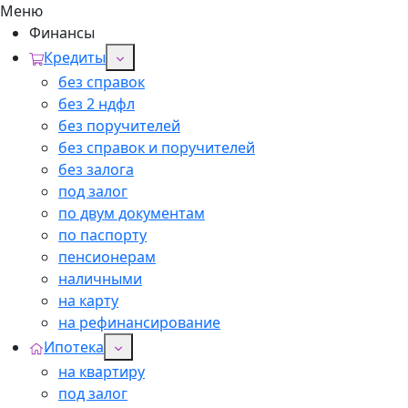
Меню
Финансы
Кредиты
без справок
без 2 ндфл
без поручителей
без справок и поручителей
без залога
под залог
по двум документам
по паспорту
пенсионерам
наличными
на карту
на рефинансирование
Ипотека
на квартиру
под залог