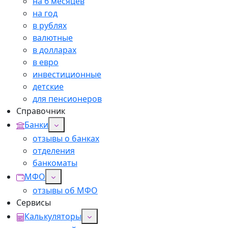
на 6 месяцев
на год
в рублях
валютные
в долларах
в евро
инвестиционные
детские
для пенсионеров
Справочник
Банки
отзывы о банках
отделения
банкоматы
МФО
отзывы об МФО
Сервисы
Калькуляторы