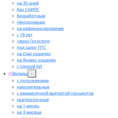
на 30 дней
без СНИЛС
безработным
пенсионерам
на рефинансирование
с 18 лет
через Госуслуги
под залог ПТС
на Qiwi кошелек
на Яндекс кошелек
с плохой КИ
Вклады
с пополнением
накопительные
с ежемесячной выплатой процентов
краткосрочные
на 1 месяц
на 3 месяца