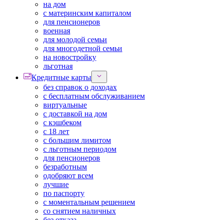
на дом
с материнским капиталом
для пенсионеров
военная
для молодой семьи
для многодетной семьи
на новостройку
льготная
Кредитные карты
без справок о доходах
с бесплатным обслуживанием
виртуальные
с доставкой на дом
с кэшбеком
с 18 лет
с большим лимитом
с льготным периодом
для пенсионеров
безработным
одобряют всем
лучшие
по паспорту
с моментальным решением
со снятием наличных
без отказа