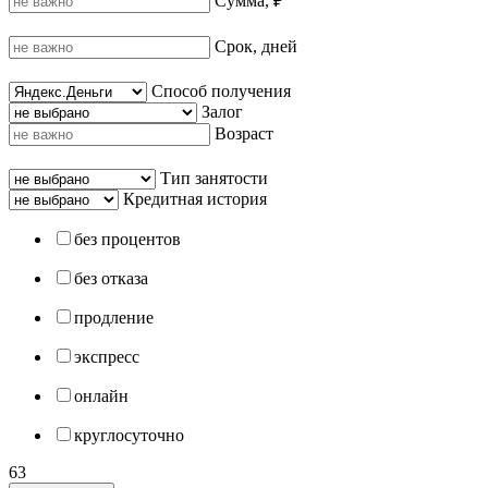
Сумма, ₽
Срок, дней
Способ получения
Залог
Возраст
Тип занятости
Кредитная история
без процентов
без отказа
продление
экспресс
онлайн
круглосуточно
63