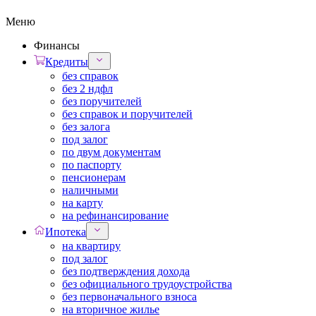
Меню
Финансы
Кредиты
без справок
без 2 ндфл
без поручителей
без справок и поручителей
без залога
под залог
по двум документам
по паспорту
пенсионерам
наличными
на карту
на рефинансирование
Ипотека
на квартиру
под залог
без подтверждения дохода
без официального трудоустройства
без первоначального взноса
на вторичное жилье