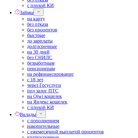
с плохой КИ
Займы
на карту
без отказа
без процентов
быстрые
до зарплаты
долгосрочные
на 30 дней
без СНИЛС
безработным
пенсионерам
на рефинансирование
с 18 лет
через Госуслуги
под залог ПТС
на Qiwi кошелек
на Яндекс кошелек
с плохой КИ
Вклады
с пополнением
накопительные
с ежемесячной выплатой процентов
краткосрочные