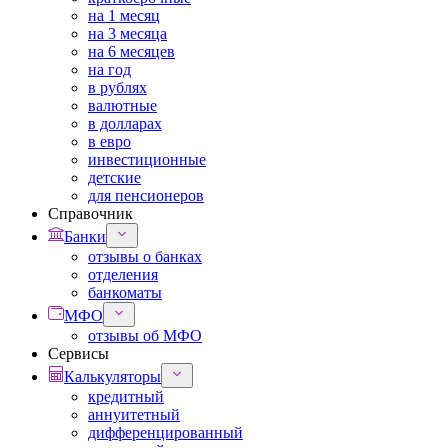
на 1 месяц
на 3 месяца
на 6 месяцев
на год
в рублях
валютные
в долларах
в евро
инвестиционные
детские
для пенсионеров
Справочник
Банки
отзывы о банках
отделения
банкоматы
МФО
отзывы об МФО
Сервисы
Калькуляторы
кредитный
аннуитетный
дифференцированный