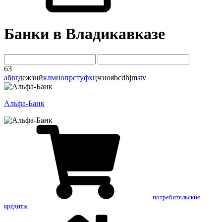
Банки в Владикавказе
63
а
б
в
г
д
е
ж
з
и
й
к
л
м
н
о
п
р
с
т
у
ф
х
ц
ч
э
ю
я
b
c
d
h
j
m
s
t
v
Альфа-Банк
потребительские
кредиты