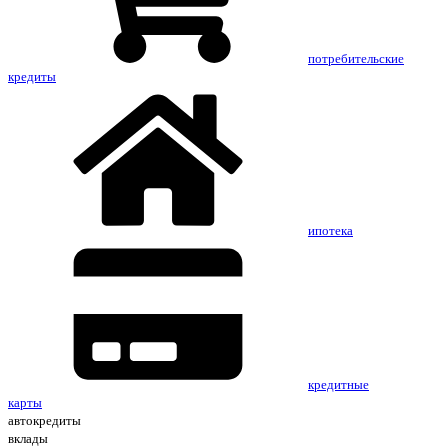
потребительские
кредиты
ипотека
кредитные
карты
автокредиты
вклады