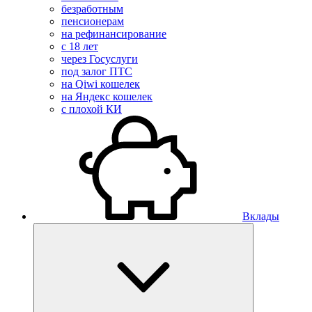
безработным
пенсионерам
на рефинансирование
с 18 лет
через Госуслуги
под залог ПТС
на Qiwi кошелек
на Яндекс кошелек
с плохой КИ
Вклады