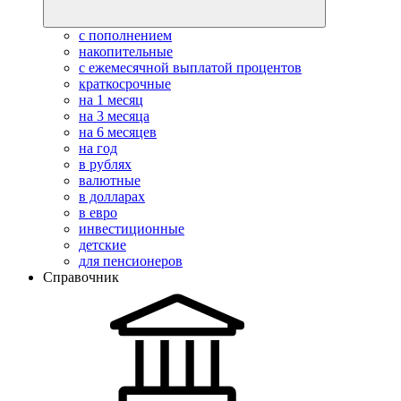
с пополнением
накопительные
с ежемесячной выплатой процентов
краткосрочные
на 1 месяц
на 3 месяца
на 6 месяцев
на год
в рублях
валютные
в долларах
в евро
инвестиционные
детские
для пенсионеров
Справочник