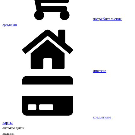
потребительские
кредиты
ипотека
кредитные
карты
автокредиты
вклады