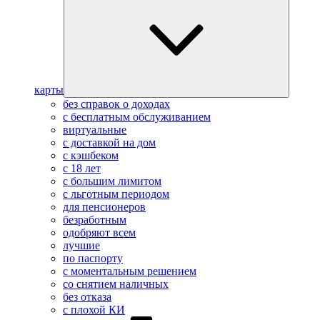
карты
без справок о доходах
с бесплатным обслуживанием
виртуальные
с доставкой на дом
с кэшбеком
с 18 лет
с большим лимитом
с льготным периодом
для пенсионеров
безработным
одобряют всем
лучшие
по паспорту
с моментальным решением
со снятием наличных
без отказа
с плохой КИ