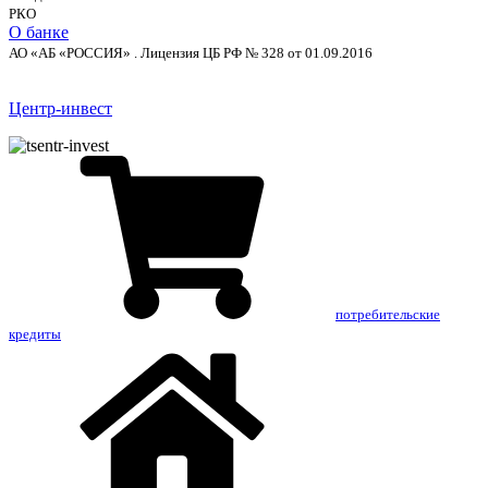
РКО
О банке
АО «АБ «РОССИЯ» . Лицензия ЦБ РФ № 328 от 01.09.2016
Центр-инвест
потребительские
кредиты