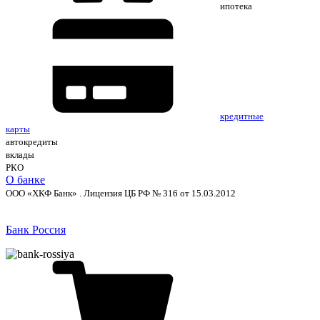
ипотека
кредитные
карты
автокредиты
вклады
РКО
О банке
ООО «ХКФ Банк» . Лицензия ЦБ РФ № 316 от 15.03.2012
Банк Россия