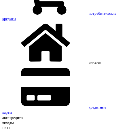
потребительские
кредиты
ипотека
кредитные
карты
автокредиты
вклады
РКО