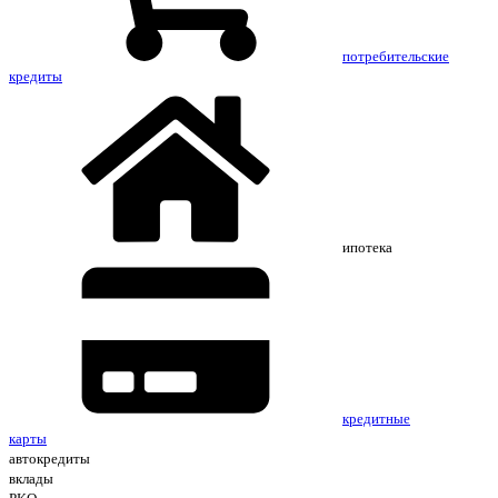
потребительские
кредиты
ипотека
кредитные
карты
автокредиты
вклады