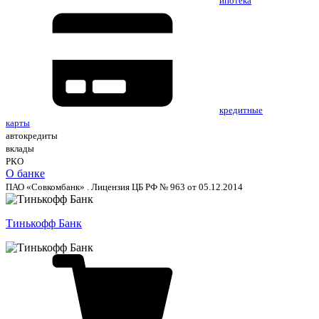
ипотека
кредитные
карты
автокредиты
вклады
РКО
О банке
ПАО «Совкомбанк» . Лицензия ЦБ РФ № 963 от 05.12.2014
Тинькофф Банк