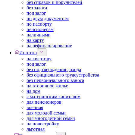
без справок и поручителей
без залога
под залог
по двум документам
по паспорту
пенсионерам
наличными
на карту
на рефинансирование
Ипотека
на квартиру
под залог
без подтверждения дохода
без официального трудоустройства
без первоначального взноса
на вторичное жилье
на дом
с материнским капиталом
для пенсионеров
военная
для молодой семьи
для многодетной семьи
на новостройку
льготная