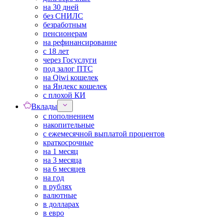
на 30 дней
без СНИЛС
безработным
пенсионерам
на рефинансирование
с 18 лет
через Госуслуги
под залог ПТС
на Qiwi кошелек
на Яндекс кошелек
с плохой КИ
Вклады
с пополнением
накопительные
с ежемесячной выплатой процентов
краткосрочные
на 1 месяц
на 3 месяца
на 6 месяцев
на год
в рублях
валютные
в долларах
в евро