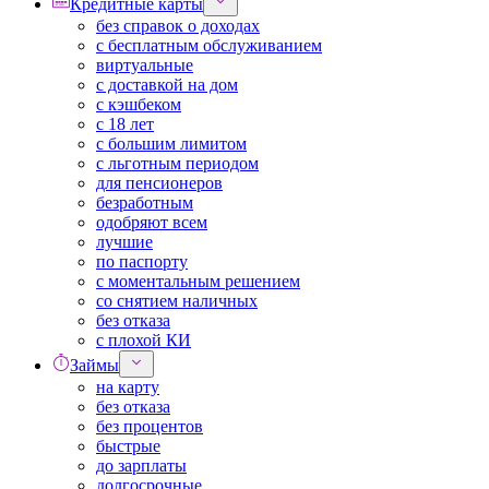
Кредитные карты
без справок о доходах
с бесплатным обслуживанием
виртуальные
с доставкой на дом
с кэшбеком
с 18 лет
с большим лимитом
с льготным периодом
для пенсионеров
безработным
одобряют всем
лучшие
по паспорту
с моментальным решением
со снятием наличных
без отказа
с плохой КИ
Займы
на карту
без отказа
без процентов
быстрые
до зарплаты
долгосрочные