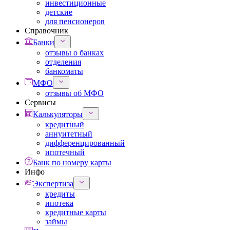
инвестиционные
детские
для пенсионеров
Справочник
Банки
отзывы о банках
отделения
банкоматы
МФО
отзывы об МФО
Сервисы
Калькуляторы
кредитный
аннуитетный
дифференцированный
ипотечный
Банк по номеру карты
Инфо
Экспертиза
кредиты
ипотека
кредитные карты
займы