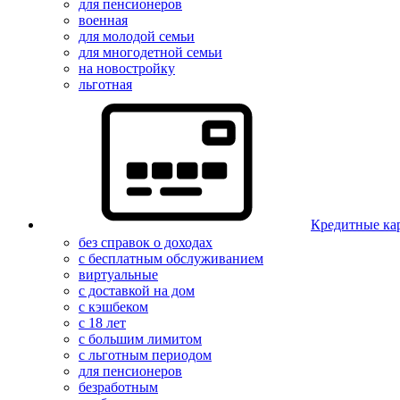
для пенсионеров
военная
для молодой семьи
для многодетной семьи
на новостройку
льготная
Кредитные ка
без справок о доходах
с бесплатным обслуживанием
виртуальные
с доставкой на дом
с кэшбеком
с 18 лет
с большим лимитом
с льготным периодом
для пенсионеров
безработным