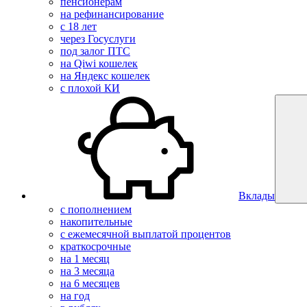
пенсионерам
на рефинансирование
с 18 лет
через Госуслуги
под залог ПТС
на Qiwi кошелек
на Яндекс кошелек
с плохой КИ
Вклады
с пополнением
накопительные
с ежемесячной выплатой процентов
краткосрочные
на 1 месяц
на 3 месяца
на 6 месяцев
на год