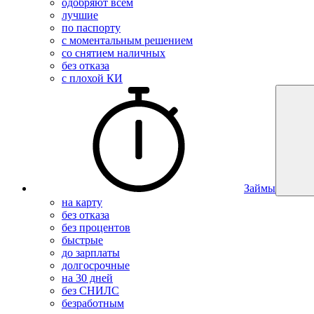
одобряют всем
лучшие
по паспорту
с моментальным решением
со снятием наличных
без отказа
с плохой КИ
Займы
на карту
без отказа
без процентов
быстрые
до зарплаты
долгосрочные
на 30 дней
без СНИЛС
безработным