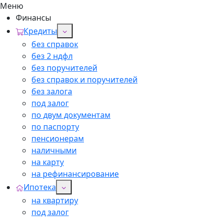
Меню
Финансы
Кредиты
без справок
без 2 ндфл
без поручителей
без справок и поручителей
без залога
под залог
по двум документам
по паспорту
пенсионерам
наличными
на карту
на рефинансирование
Ипотека
на квартиру
под залог