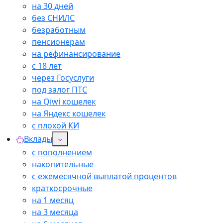
на 30 дней
без СНИЛС
безработным
пенсионерам
на рефинансирование
с 18 лет
через Госуслуги
под залог ПТС
на Qiwi кошелек
на Яндекс кошелек
с плохой КИ
Вклады
с пополнением
накопительные
с ежемесячной выплатой процентов
краткосрочные
на 1 месяц
на 3 месяца