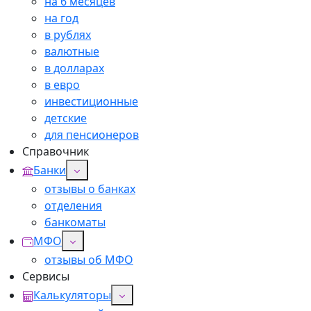
на 6 месяцев
на год
в рублях
валютные
в долларах
в евро
инвестиционные
детские
для пенсионеров
Справочник
Банки
отзывы о банках
отделения
банкоматы
МФО
отзывы об МФО
Сервисы
Калькуляторы