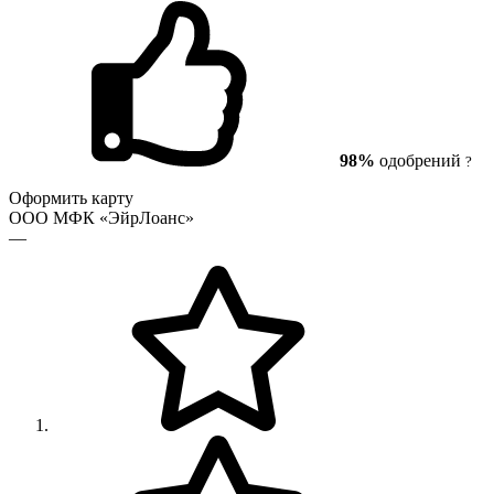
98%
одобрений
?
Оформить карту
ООО МФК «ЭйрЛоанс»
—