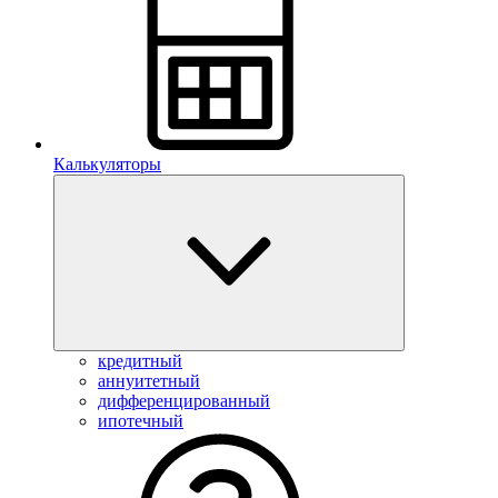
Калькуляторы
кредитный
аннуитетный
дифференцированный
ипотечный