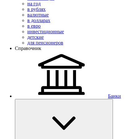
на год
в рублях
валютные
в долларах
в евро
инвестиционные
детские
для пенсионеров
Справочник
Банки