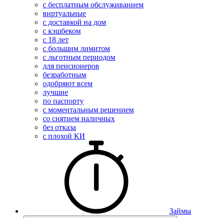
с бесплатным обслуживанием
виртуальные
с доставкой на дом
с кэшбеком
с 18 лет
с большим лимитом
с льготным периодом
для пенсионеров
безработным
одобряют всем
лучшие
по паспорту
с моментальным решением
со снятием наличных
без отказа
с плохой КИ
Займы