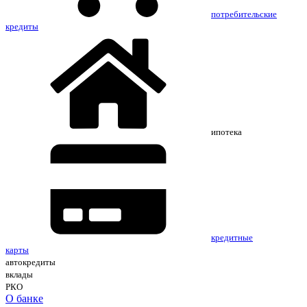
потребительские
кредиты
ипотека
кредитные
карты
автокредиты
вклады
РКО
О банке