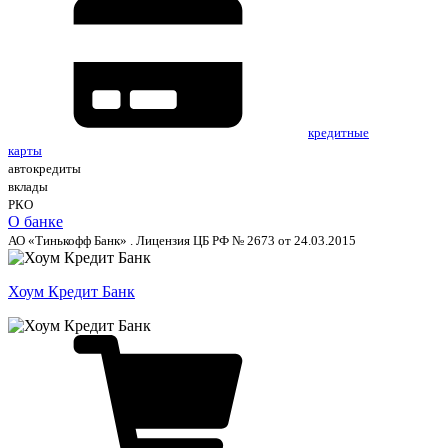
кредитные
карты
автокредиты
вклады
РКО
О банке
АО «Тинькофф Банк» . Лицензия ЦБ РФ № 2673 от 24.03.2015
Хоум Кредит Банк