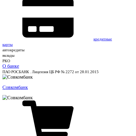
кредитные
карты
автокредиты
вклады
РКО
О банке
ПАО РОСБАНК . Лицензия ЦБ РФ № 2272 от 28.01.2015
Совкомбанк