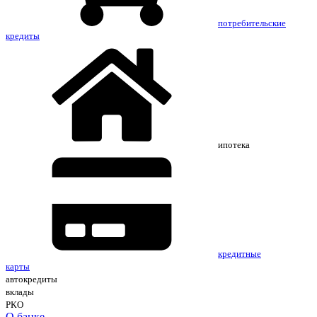
потребительские
кредиты
ипотека
кредитные
карты
автокредиты
вклады
РКО
О банке