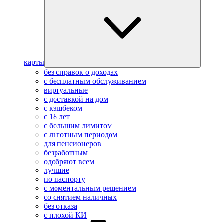
карты
без справок о доходах
с бесплатным обслуживанием
виртуальные
с доставкой на дом
с кэшбеком
с 18 лет
с большим лимитом
с льготным периодом
для пенсионеров
безработным
одобряют всем
лучшие
по паспорту
с моментальным решением
со снятием наличных
без отказа
с плохой КИ