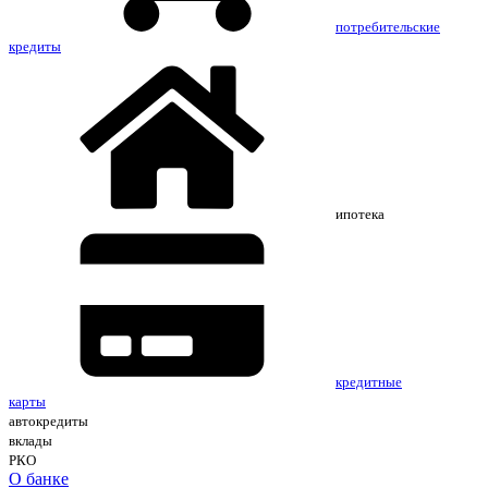
потребительские
кредиты
ипотека
кредитные
карты
автокредиты
вклады
РКО
О банке