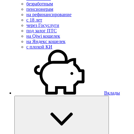
безработным
пенсионерам
на рефинансирование
с 18 лет
через Госуслуги
под залог ПТС
на Qiwi кошелек
на Яндекс кошелек
с плохой КИ
Вклады