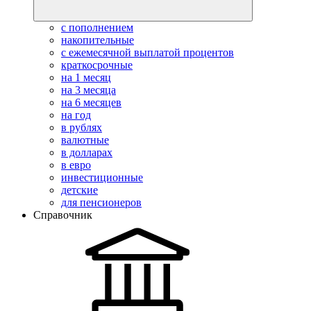
с пополнением
накопительные
с ежемесячной выплатой процентов
краткосрочные
на 1 месяц
на 3 месяца
на 6 месяцев
на год
в рублях
валютные
в долларах
в евро
инвестиционные
детские
для пенсионеров
Справочник