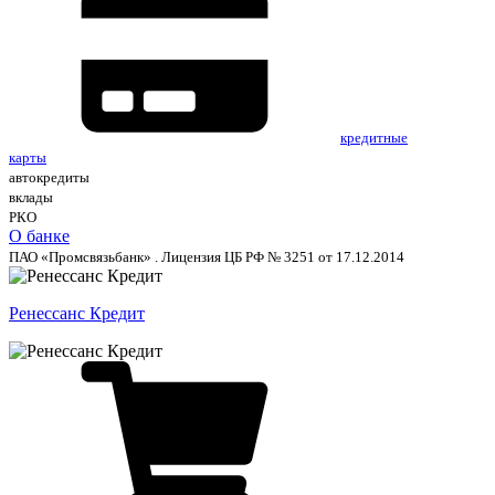
кредитные
карты
автокредиты
вклады
РКО
О банке
ПАО «Промсвязьбанк» . Лицензия ЦБ РФ № 3251 от 17.12.2014
Ренессанс Кредит