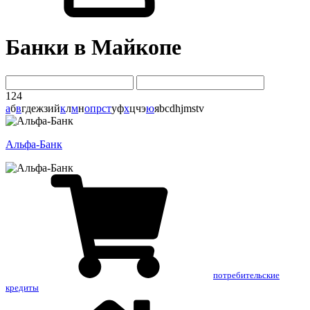
Банки в Майкопе
124
а
б
в
г
д
е
ж
з
и
й
к
л
м
н
о
п
р
с
т
у
ф
х
ц
ч
э
ю
я
b
c
d
h
j
m
s
t
v
Альфа-Банк
потребительские
кредиты