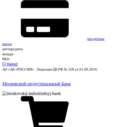
кредитные
карты
автокредиты
вклады
РКО
О банке
АО «АБ «РОССИЯ» . Лицензия ЦБ РФ № 328 от 01.09.2016
Московский индустриальный Банк