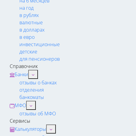
на 6 месяцев
на год
в рублях
валютные
в долларах
в евро
инвестиционные
детские
для пенсионеров
Справочник
Банки
отзывы о банках
отделения
банкоматы
МФО
отзывы об МФО
Сервисы
Калькуляторы