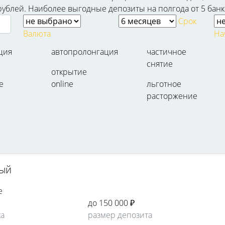
рублей. Наиболее выгодные депозиты на полгода от 5 банко
Срок
Валюта
На
ция
автопролонгация
частичное
снятие
открытие
е
online
льготное
расторжение
ный
е
до 150 000 ₽
ка
размер депозита