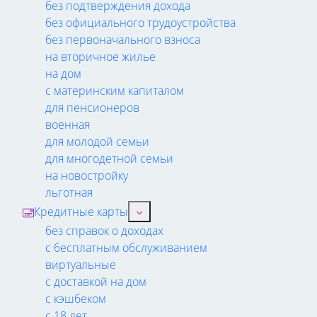
без подтверждения дохода
без официального трудоустройства
без первоначального взноса
на вторичное жилье
на дом
с материнским капиталом
для пенсионеров
военная
для молодой семьи
для многодетной семьи
на новостройку
льготная
Кредитные карты
без справок о доходах
с бесплатным обслуживанием
виртуальные
с доставкой на дом
с кэшбеком
с 18 лет