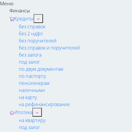
Меню
Финансы
Кредиты
без справок
без 2 ндфл
без поручителей
без справок и поручителей
без залога
под залог
по двум документам
по паспорту
пенсионерам
наличными
на карту
на рефинансирование
Ипотека
на квартиру
под залог