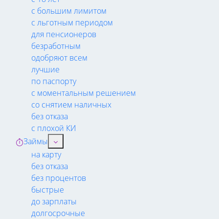
с большим лимитом
с льготным периодом
для пенсионеров
безработным
одобряют всем
лучшие
по паспорту
с моментальным решением
со снятием наличных
без отказа
с плохой КИ
Займы
на карту
без отказа
без процентов
быстрые
до зарплаты
долгосрочные