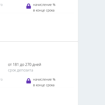
го
начисление %
в конце срока
от 181 до 270 дней
срок депозита
го
начисление %
в конце срока