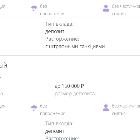
ция
без
без частично
пополнения
снятия
Тип вклада:
депозит
Расторжение:
с штрафными санкциями
ный
е
до 150 000 ₽
ка
размер депозита
ция
без
без частично
пополнения
снятия
Тип вклада:
депозит
Расторжение: