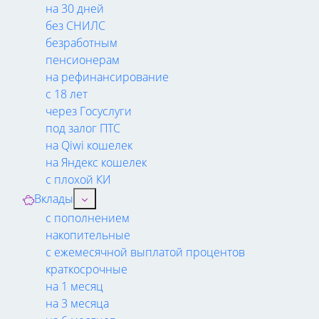
на 30 дней
без СНИЛС
безработным
пенсионерам
на рефинансирование
с 18 лет
через Госуслуги
под залог ПТС
на Qiwi кошелек
на Яндекс кошелек
с плохой КИ
Вклады
с пополнением
накопительные
с ежемесячной выплатой процентов
краткосрочные
на 1 месяц
на 3 месяца