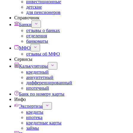
инвестиционные
детские
для пенсионеров
Справочник
Банки
отзывы о банках
отделения
банкоматы
МФО
отзывы об МФО
Сервисы
Калькуляторы
кредитный
аннуитетный
дифференцированный
ипотечный
Банк по номеру карты
Инфо
Экспертиза
кредиты
ипотека
кредитные карты
займы