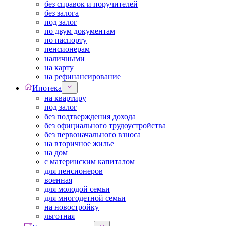
без справок и поручителей
без залога
под залог
по двум документам
по паспорту
пенсионерам
наличными
на карту
на рефинансирование
Ипотека
на квартиру
под залог
без подтверждения дохода
без официального трудоустройства
без первоначального взноса
на вторичное жилье
на дом
с материнским капиталом
для пенсионеров
военная
для молодой семьи
для многодетной семьи
на новостройку
льготная