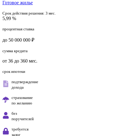
Готовое жилье
Срок действия решения:
3 мес.
5,99 %
процентная ставка
до 50 000 000 ₽
сумма кредита
от 36 до 360 мес.
срок ипотеки
подтверждение
дохода
страхование
по желанию
без
поручителей
требуется
залог