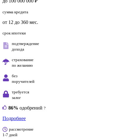
до 100 000 000 ₽
сумма кредита
от 12 до 360 мес.
срок ипотеки
подтверждение
дохода
страхование
по желанию
без
поручителей
требуется
залог
86%
одобрений
?
Подробнее
рассмотрение
1-7 дней