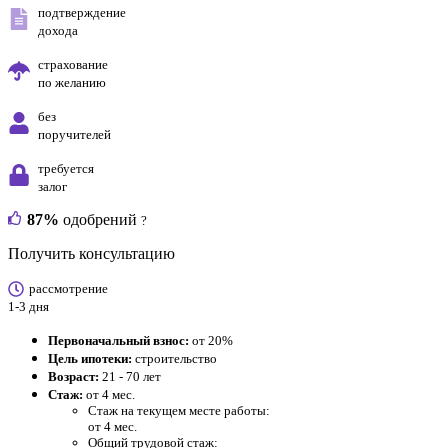
подтверждение
дохода
страхование
по желанию
без
поручителей
требуется
залог
87%
одобрений
?
Получить консультацию
рассмотрение
1-3 дня
Первоначальный взнос:
от 20%
Цель ипотеки:
строительство
Возраст:
21 - 70 лет
Стаж:
от 4 мес.
Стаж на текущем месте работы:
от 4 мес.
Общий трудовой стаж: