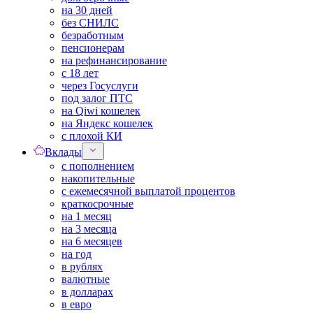
на 30 дней
без СНИЛС
безработным
пенсионерам
на рефинансирование
с 18 лет
через Госуслуги
под залог ПТС
на Qiwi кошелек
на Яндекс кошелек
с плохой КИ
Вклады
с пополнением
накопительные
с ежемесячной выплатой процентов
краткосрочные
на 1 месяц
на 3 месяца
на 6 месяцев
на год
в рублях
валютные
в долларах
в евро