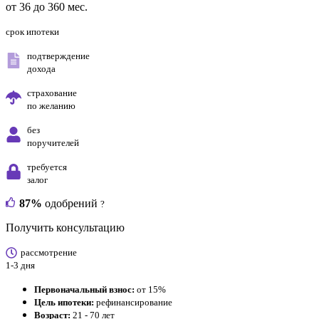
от 36 до 360 мес.
срок ипотеки
подтверждение
дохода
страхование
по желанию
без
поручителей
требуется
залог
87%
одобрений
?
Получить консультацию
рассмотрение
1-3 дня
Первоначальный взнос:
от 15%
Цель ипотеки:
рефинансирование
Возраст:
21 - 70 лет