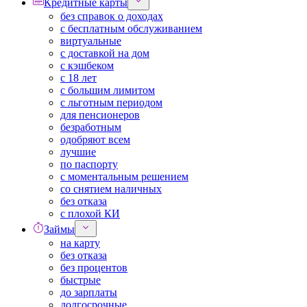
Кредитные карты
без справок о доходах
с бесплатным обслуживанием
виртуальные
с доставкой на дом
с кэшбеком
с 18 лет
с большим лимитом
с льготным периодом
для пенсионеров
безработным
одобряют всем
лучшие
по паспорту
с моментальным решением
со снятием наличных
без отказа
с плохой КИ
Займы
на карту
без отказа
без процентов
быстрые
до зарплаты
долгосрочные