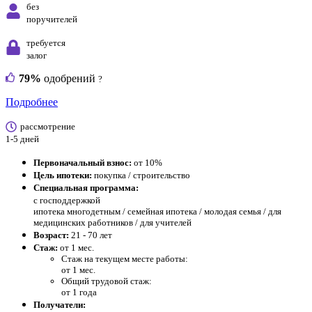
без
поручителей
требуется
залог
79%
одобрений
?
Подробнее
рассмотрение
1-5 дней
Первоначальный взнос:
от 10%
Цель ипотеки:
покупка / строительство
Специальная программа:
с господдержкой
ипотека многодетным / семейная ипотека / молодая семья / для
медицинских работников / для учителей
Возраст:
21 - 70 лет
Стаж:
от 1 мес.
Стаж на текущем месте работы:
от 1 мес.
Общий трудовой стаж:
от 1 года
Получатели: