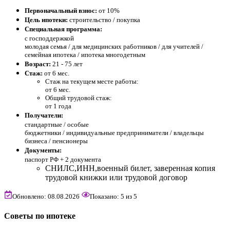
Первоначальный взнос:
от 10%
Цель ипотеки:
строительство / покупка
Специальная программа:
с господдержкой
молодая семья / для медицинских работников / для учителей /
семейная ипотека / ипотека многодетным
Возраст:
21 - 75 лет
Стаж:
от 6 мес.
Стаж на текущем месте работы:
от 6 мес.
Общий трудовой стаж:
от 1 года
Получатели:
стандартные /
особые
бюджетники / индивидуальные предприниматели / владельцы
бизнеса / пенсионеры
Документы:
паспорт РФ +
2 документа
СНИЛС,ИНН,военный билет, заверенная копия
трудовой книжки или трудовой договор
Обновлено: 08.08.2026
Показано:
5
из
5
Советы по ипотеке