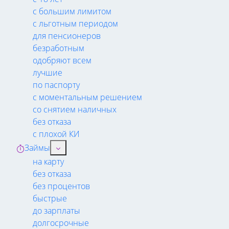
с большим лимитом
с льготным периодом
для пенсионеров
безработным
одобряют всем
лучшие
по паспорту
с моментальным решением
со снятием наличных
без отказа
с плохой КИ
Займы
на карту
без отказа
без процентов
быстрые
до зарплаты
долгосрочные