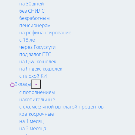
на 30 дней
без СНИЛС
безработным
пенсионерам
на рефинансирование
с 18 лет
через Госуслуги
под залог ПТС
на Qiwi кошелек
на Яндекс кошелек
с плохой КИ
Вклады
с пополнением
накопительные
с ежемесячной выплатой процентов
краткосрочные
на 1 месяц
на 3 месяца