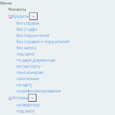
Меню
Финансы
Кредиты
без справок
без 2 ндфл
без поручителей
без справок и поручителей
без залога
под залог
по двум документам
по паспорту
пенсионерам
наличными
на карту
на рефинансирование
Ипотека
на квартиру
под залог