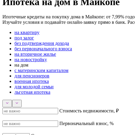
Ипотека на дом в Майкопе
Ипотечные кредиты на покупку дома в Майкопе: от 7,99% годовы
Изучайте условия и подавайте онлайн-заявку прямо в банк. Рас
на квартиру
под залог
без подтверждения дохода
без первоначального взноса
на вторичное жилье
на новостройку
на дом
с материнским капиталом
для пенсионеров
военная ипотека
для молодой семьи
льготная ипотека
Стоимость недвижимости, ₽
Первоначальный взнос, %