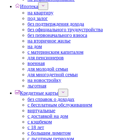
Ипотека
на квартиру
под залог
без подтверждения дохода
без официального трудоустройства
без первоначального взноса
на вторичное жилье
на дом
с материнским капиталом
для пенсионеров
военная
для молодой семьи
для многодетной семьи
на новостройку
льготная
Кредитные карты
без справок о доходах
с бесплатным обслуживанием
виртуальные
с доставкой на дом
с кэшбеком
с 18 лет
с большим лимитом
с льготным периодом