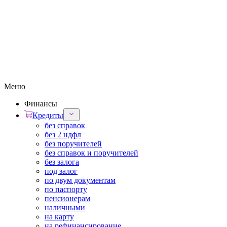
Меню
Финансы
Кредиты
без справок
без 2 ндфл
без поручителей
без справок и поручителей
без залога
под залог
по двум документам
по паспорту
пенсионерам
наличными
на карту
на рефинансирование