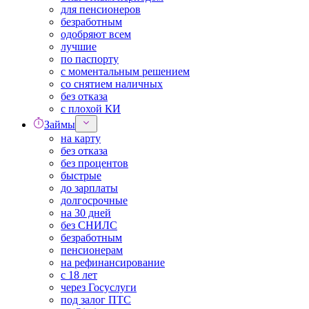
для пенсионеров
безработным
одобряют всем
лучшие
по паспорту
с моментальным решением
со снятием наличных
без отказа
с плохой КИ
Займы
на карту
без отказа
без процентов
быстрые
до зарплаты
долгосрочные
на 30 дней
без СНИЛС
безработным
пенсионерам
на рефинансирование
с 18 лет
через Госуслуги
под залог ПТС