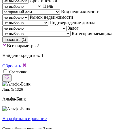
Срок ипотеки
Цель
Вид недвижимости
Рынок недвижимости
Подтверждение дохода
Залог
Категория заемщика
Показать (
1
)
Все параметры
2
Найдено кредитов: 1
Сбросить
Сравнение
Лиц. № 1326
Альфа-Банк
На рефинансирование
Срок действия решения:
3 мес.