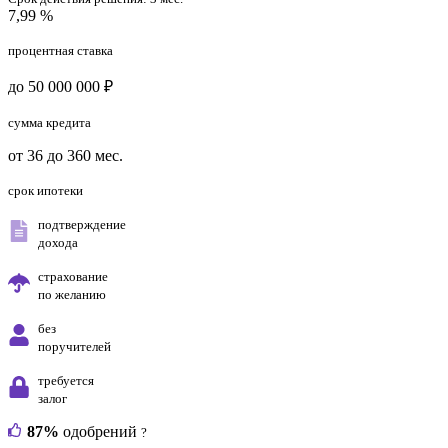
7,99 %
процентная ставка
до 50 000 000 ₽
сумма кредита
от 36 до 360 мес.
срок ипотеки
подтверждение
дохода
страхование
по желанию
без
поручителей
требуется
залог
87%
одобрений
?