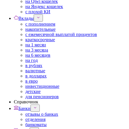
на Qiwi кошелек
на Яндекс кошелек
с плохой КИ
Вклады
с пополнением
накопительные
с ежемесячной выплатой процентов
краткосрочные
на 1 месяц
на 3 месяца
на 6 месяцев
на год
в рублях
валютные
в долларах
в евро
инвестиционные
детские
для пенсионеров
Справочник
Банки
отзывы о банках
отделения
банкоматы