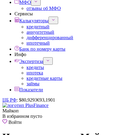
МФО
отзывы об МФО
Сервисы
Калькуляторы
кредитный
аннуитетный
дифференцированный
ипотечный
Банк по номеру карты
Инфо
Экспертиза
кредиты
ипотека
кредитные карты
займы
Показатели
ЦБ РФ
:
$
80,9293
€
93,1901
Майкоп
В избранном пусто
Войти