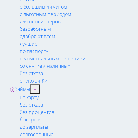
с большим лимитом
с льготным периодом
для пенсионеров
безработным
одобряют всем
лучшие
по паспорту
с моментальным решением
со снятием наличных
без отказа
с плохой КИ
Займы
на карту
без отказа
без процентов
быстрые
до зарплаты
долгосрочные