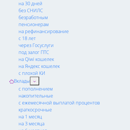
на 30 дней
без СНИЛС
безработным
пенсионерам
на рефинансирование
с 18 лет
через Госуслуги
под залог ПТС
на Qiwi кошелек
на Яндекс кошелек
с плохой КИ
Вклады
с пополнением
накопительные
с ежемесячной выплатой процентов
краткосрочные
на 1 месяц
на 3 месяца