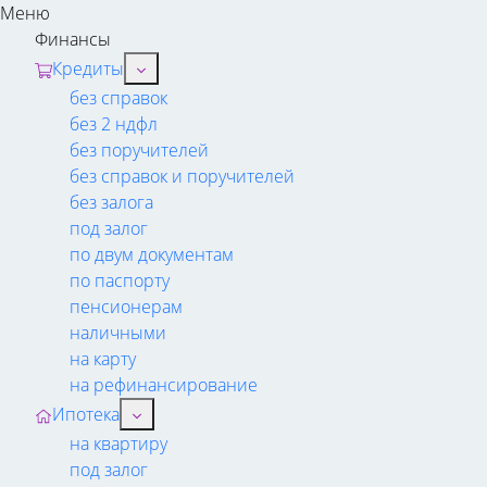
Меню
Финансы
Кредиты
без справок
без 2 ндфл
без поручителей
без справок и поручителей
без залога
под залог
по двум документам
по паспорту
пенсионерам
наличными
на карту
на рефинансирование
Ипотека
на квартиру
под залог