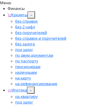
Меню
Финансы
Кредиты
без справок
без 2 ндфл
без поручителей
без справок и поручителей
без залога
под залог
по двум документам
по паспорту
пенсионерам
наличными
на карту
на рефинансирование
Ипотека
на квартиру
под залог