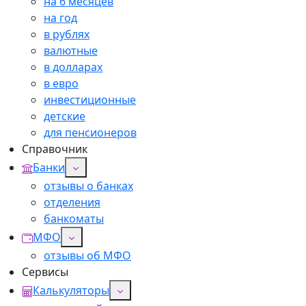
на 6 месяцев
на год
в рублях
валютные
в долларах
в евро
инвестиционные
детские
для пенсионеров
Справочник
Банки
отзывы о банках
отделения
банкоматы
МФО
отзывы об МФО
Сервисы
Калькуляторы