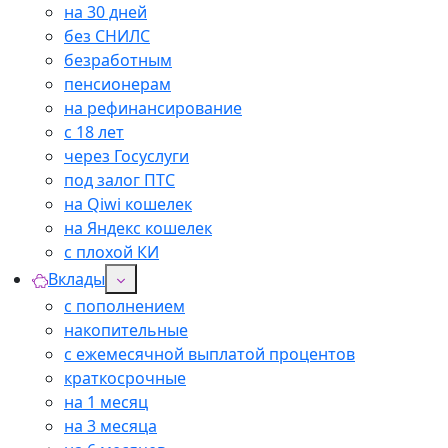
на 30 дней
без СНИЛС
безработным
пенсионерам
на рефинансирование
с 18 лет
через Госуслуги
под залог ПТС
на Qiwi кошелек
на Яндекс кошелек
с плохой КИ
Вклады
с пополнением
накопительные
с ежемесячной выплатой процентов
краткосрочные
на 1 месяц
на 3 месяца