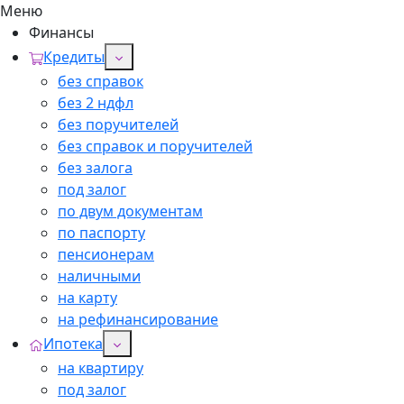
Меню
Финансы
Кредиты
без справок
без 2 ндфл
без поручителей
без справок и поручителей
без залога
под залог
по двум документам
по паспорту
пенсионерам
наличными
на карту
на рефинансирование
Ипотека
на квартиру
под залог