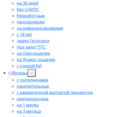
на 30 дней
без СНИЛС
безработным
пенсионерам
на рефинансирование
с 18 лет
через Госуслуги
под залог ПТС
на Qiwi кошелек
на Яндекс кошелек
с плохой КИ
Вклады
с пополнением
накопительные
с ежемесячной выплатой процентов
краткосрочные
на 1 месяц
на 3 месяца