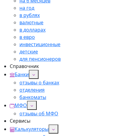
на 6 месяцев
на год
в рублях
валютные
в долларах
в евро
инвестиционные
детские
для пенсионеров
Справочник
Банки
отзывы о банках
отделения
банкоматы
МФО
отзывы об МФО
Сервисы
Калькуляторы