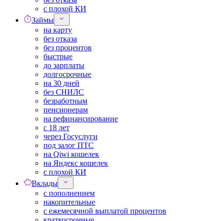
с плохой КИ
Займы
на карту
без отказа
без процентов
быстрые
до зарплаты
долгосрочные
на 30 дней
без СНИЛС
безработным
пенсионерам
на рефинансирование
с 18 лет
через Госуслуги
под залог ПТС
на Qiwi кошелек
на Яндекс кошелек
с плохой КИ
Вклады
с пополнением
накопительные
с ежемесячной выплатой процентов
краткосрочные