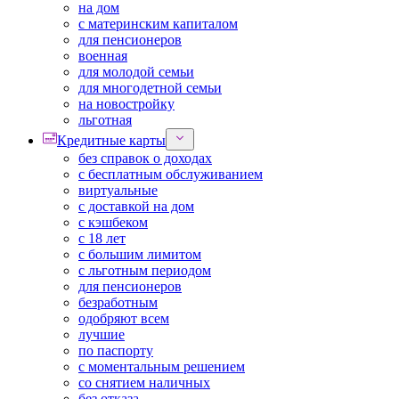
на дом
с материнским капиталом
для пенсионеров
военная
для молодой семьи
для многодетной семьи
на новостройку
льготная
Кредитные карты
без справок о доходах
с бесплатным обслуживанием
виртуальные
с доставкой на дом
с кэшбеком
с 18 лет
с большим лимитом
с льготным периодом
для пенсионеров
безработным
одобряют всем
лучшие
по паспорту
с моментальным решением
со снятием наличных
без отказа