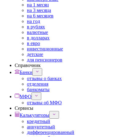
на 1 месяц
на 3 месяца
на 6 месяцев
на год
в рублях
валютные
в долларах
в евро
инвестиционные
детские
для пенсионеров
Справочник
Банки
отзывы о банках
отделения
банкоматы
МФО
отзывы об МФО
Сервисы
Калькуляторы
кредитный
аннуитетный
дифференцированный