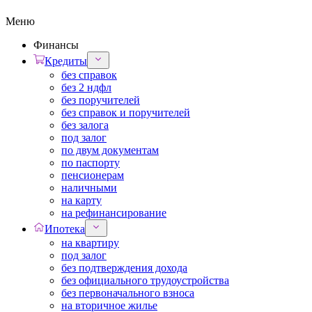
Меню
Финансы
Кредиты
без справок
без 2 ндфл
без поручителей
без справок и поручителей
без залога
под залог
по двум документам
по паспорту
пенсионерам
наличными
на карту
на рефинансирование
Ипотека
на квартиру
под залог
без подтверждения дохода
без официального трудоустройства
без первоначального взноса
на вторичное жилье