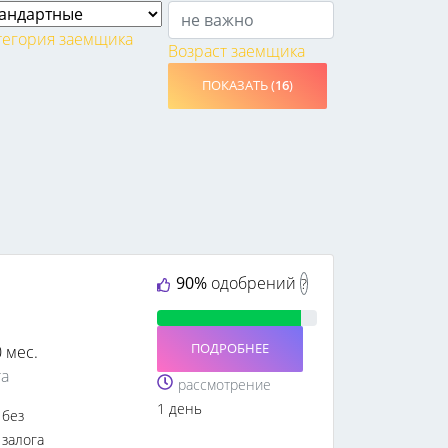
тегория заемщика
Возраст заемщика
ПОКАЗАТЬ (
16
)
90%
одобрений
?
ПОДРОБНЕЕ
0 мес.
та
рассмотрение
1 день
без
залога