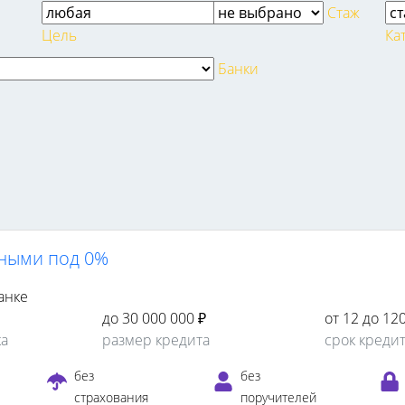
Стаж
Цель
Ка
Банки
ными под 0%
анке
до 30 000 000 ₽
от 12 до 12
ка
размер кредита
срок креди
е
без
без
страхования
поручителей