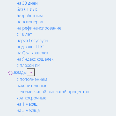
на 30 дней
без СНИЛС
безработным
пенсионерам
на рефинансирование
с 18 лет
через Госуслуги
под залог ПТС
на Qiwi кошелек
на Яндекс кошелек
с плохой КИ
Вклады
с пополнением
накопительные
с ежемесячной выплатой процентов
краткосрочные
на 1 месяц
на 3 месяца