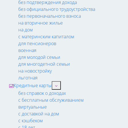
без подтверждения дохода
без официального трудоустройства
без первоначального взноса
на вторичное жилье
на дом
с материнским капиталом
для пенсионеров
военная
для молодой семьи
для многодетной семьи
на новостройку
льготная
Кредитные карты
без справок о доходах
с бесплатным обслуживанием
виртуальные
с доставкой на дом
с кэшбеком
с 18 лет