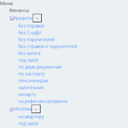
Меню
Финансы
Кредиты
без справок
без 2 ндфл
без поручителей
без справок и поручителей
без залога
под залог
по двум документам
по паспорту
пенсионерам
наличными
на карту
на рефинансирование
Ипотека
на квартиру
под залог