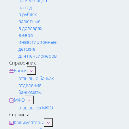
на 6 месяцев
на год
в рублях
валютные
в долларах
в евро
инвестиционные
детские
для пенсионеров
Справочник
Банки
отзывы о банках
отделения
банкоматы
МФО
отзывы об МФО
Сервисы
Калькуляторы