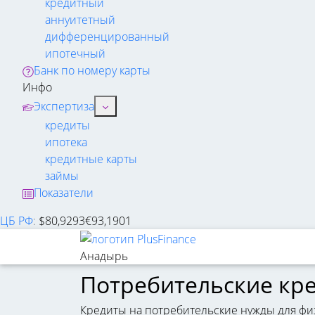
кредитный
аннуитетный
дифференцированный
ипотечный
Банк по номеру карты
Инфо
Экспертиза
кредиты
ипотека
кредитные карты
займы
Показатели
ЦБ РФ
:
$
80,9293
€
93,1901
Анадырь
Потребительские кр
Кредиты на потребительские нужды для физ