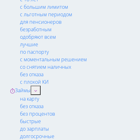
с большим лимитом
с льготным периодом
для пенсионеров
безработным
одобряют всем
лучшие
по паспорту
с моментальным решением
со снятием наличных
без отказа
с плохой КИ
Займы
на карту
без отказа
без процентов
быстрые
до зарплаты
долгосрочные