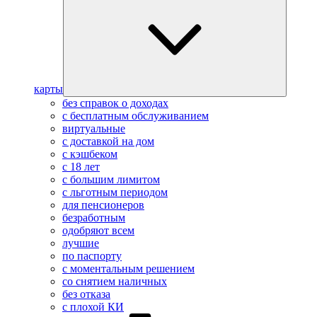
карты
без справок о доходах
с бесплатным обслуживанием
виртуальные
с доставкой на дом
с кэшбеком
с 18 лет
с большим лимитом
с льготным периодом
для пенсионеров
безработным
одобряют всем
лучшие
по паспорту
с моментальным решением
со снятием наличных
без отказа
с плохой КИ