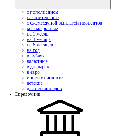
с пополнением
накопительные
с ежемесячной выплатой процентов
краткосрочные
на 1 месяц
на 3 месяца
на 6 месяцев
на год
в рублях
валютные
в долларах
в евро
инвестиционные
детские
для пенсионеров
Справочник