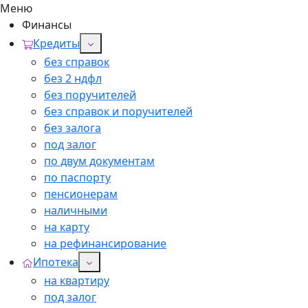
Меню
Финансы
Кредиты
без справок
без 2 ндфл
без поручителей
без справок и поручителей
без залога
под залог
по двум документам
по паспорту
пенсионерам
наличными
на карту
на рефинансирование
Ипотека
на квартиру
под залог