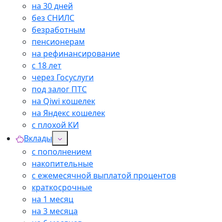
на 30 дней
без СНИЛС
безработным
пенсионерам
на рефинансирование
с 18 лет
через Госуслуги
под залог ПТС
на Qiwi кошелек
на Яндекс кошелек
с плохой КИ
Вклады
с пополнением
накопительные
с ежемесячной выплатой процентов
краткосрочные
на 1 месяц
на 3 месяца