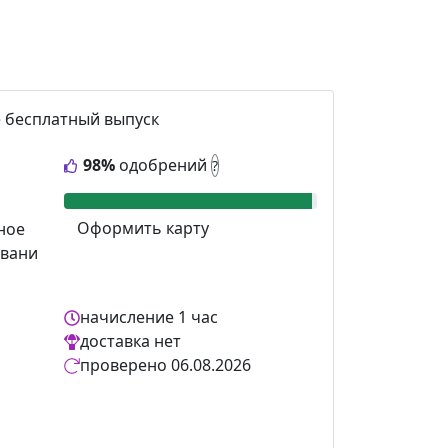
е
бесплатный выпуск
98%
одобрений
?
Оформить карту
ное
вани
начисление
1 час
доставка
нет
проверено
06.08.2026