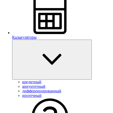
Калькуляторы
кредитный
аннуитетный
дифференцированный
ипотечный