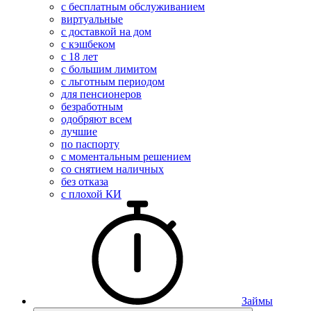
с бесплатным обслуживанием
виртуальные
с доставкой на дом
с кэшбеком
с 18 лет
с большим лимитом
с льготным периодом
для пенсионеров
безработным
одобряют всем
лучшие
по паспорту
с моментальным решением
со снятием наличных
без отказа
с плохой КИ
Займы