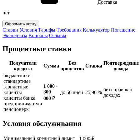
Доставка
нет
Оформить карту
Ставки
Условия
Тарифы
Требования
Калькулятор
Погашение
Экспертиза
Вопросы
Отзывы
Процентные ставки
Получатели
Без
Подтверждение
Сумма
Ставка
кредита
процентов
дохода
бюджетники
стандартные
1 000 -
зарплатные
без справок о
300
клиенты
до 50 дней
25,90 %
доходах
клиенты банка
000
₽
предприниматели
пенсионеры
Условия обслуживания
Минимальный кредитный лимит
1 000 ₽