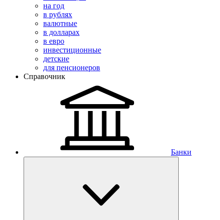
на год
в рублях
валютные
в долларах
в евро
инвестиционные
детские
для пенсионеров
Справочник
Банки