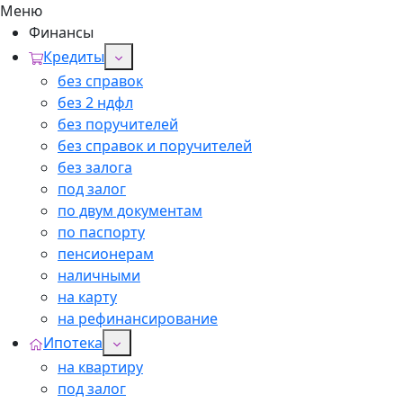
Меню
Финансы
Кредиты
без справок
без 2 ндфл
без поручителей
без справок и поручителей
без залога
под залог
по двум документам
по паспорту
пенсионерам
наличными
на карту
на рефинансирование
Ипотека
на квартиру
под залог