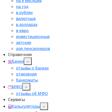
на 6 месяцев
на год
в рублях
валютные
в долларах
в евро
инвестиционные
детские
для пенсионеров
Справочник
Банки
отзывы о банках
отделения
банкоматы
МФО
отзывы об МФО
Сервисы
Калькуляторы