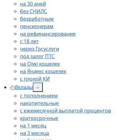
на 30 дней
без СНИЛС
безработным
пенсионерам
на рефинансирование
с 18 лет
через Госуслуги
под залог ПТС
на Qiwi кошелек
на Яндекс кошелек
с плохой КИ
Вклады
с пополнением
накопительные
с ежемесячной выплатой процентов
краткосрочные
на 1 месяц
на 3 месяца