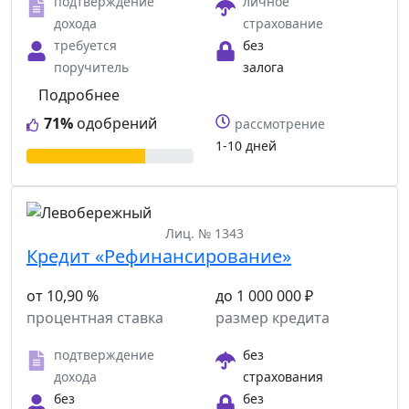
подтверждение
личное
дохода
страхование
требуется
без
поручитель
залога
Подробнее
71%
одобрений
рассмотрение
1-10 дней
Лиц. № 1343
Кредит «Рефинансирование»
от 10,90 %
до 1 000 000 ₽
процентная ставка
размер кредита
подтверждение
без
дохода
страхования
без
без