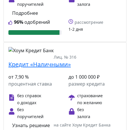
поручителей
залога
Подробнее
96%
одобрений
рассмотрение
1-2 дня
Лиц. № 316
Кредит «Наличными»
от 7,90 %
до 1 000 000 ₽
процентная ставка
размер кредита
без справок
страхование
о доходах
по желанию
без
без
поручителей
залога
Узнать решение
на сайте Хоум Кредит Банка