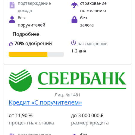
подтверждение
страхование
дохода
по желанию
без
без
поручителей
залога
Подробнее
70%
одобрений
рассмотрение
1-2 дня
Лиц. № 1481
Кредит «С поручителем»
от 11,90 %
до 3 000 000 ₽
процентная ставка
размер кредита
подтверждение
без