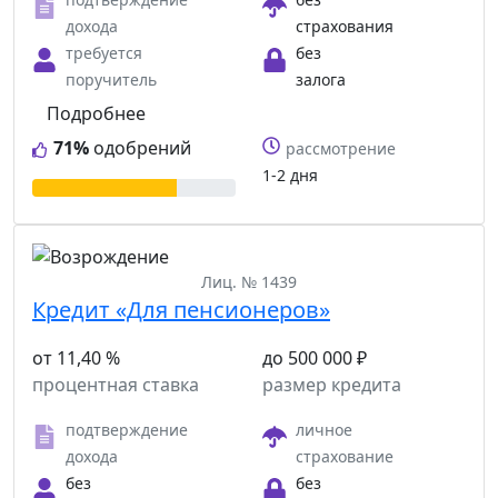
дохода
страхования
требуется
без
поручитель
залога
Подробнее
71%
одобрений
рассмотрение
1-2 дня
Лиц. № 1439
Кредит «Для пенсионеров»
от 11,40 %
до 500 000 ₽
процентная ставка
размер кредита
подтверждение
личное
дохода
страхование
без
без