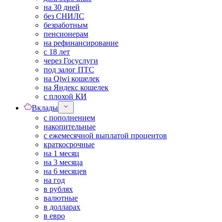
на 30 дней
без СНИЛС
безработным
пенсионерам
на рефинансирование
с 18 лет
через Госуслуги
под залог ПТС
на Qiwi кошелек
на Яндекс кошелек
с плохой КИ
Вклады
с пополнением
накопительные
с ежемесячной выплатой процентов
краткосрочные
на 1 месяц
на 3 месяца
на 6 месяцев
на год
в рублях
валютные
в долларах
в евро