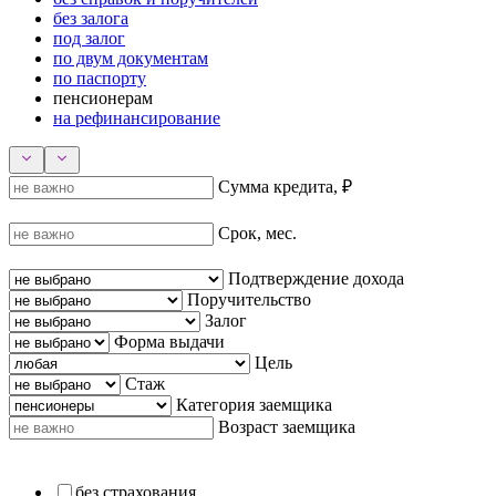
без залога
под залог
по двум документам
по паспорту
пенсионерам
на рефинансирование
Сумма кредита, ₽
Срок, мес.
Подтверждение дохода
Поручительство
Залог
Форма выдачи
Цель
Стаж
Категория заемщика
Возраст заемщика
без страхования