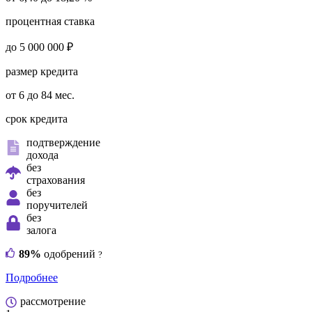
процентная ставка
до 5 000 000 ₽
размер кредита
от 6 до 84 мес.
срок кредита
подтверждение
дохода
без
страхования
без
поручителей
без
залога
89%
одобрений
?
Подробнее
рассмотрение