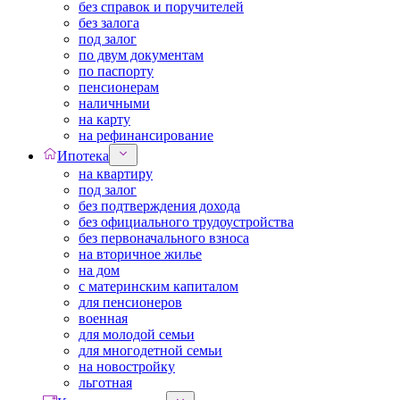
без справок и поручителей
без залога
под залог
по двум документам
по паспорту
пенсионерам
наличными
на карту
на рефинансирование
Ипотека
на квартиру
под залог
без подтверждения дохода
без официального трудоустройства
без первоначального взноса
на вторичное жилье
на дом
с материнским капиталом
для пенсионеров
военная
для молодой семьи
для многодетной семьи
на новостройку
льготная