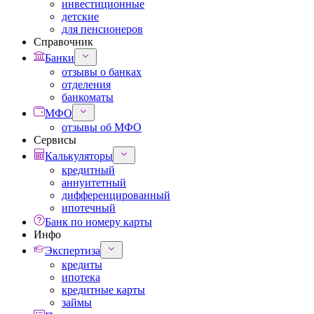
инвестиционные
детские
для пенсионеров
Справочник
Банки
отзывы о банках
отделения
банкоматы
МФО
отзывы об МФО
Сервисы
Калькуляторы
кредитный
аннуитетный
дифференцированный
ипотечный
Банк по номеру карты
Инфо
Экспертиза
кредиты
ипотека
кредитные карты
займы