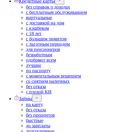
Кредитные карты
без справок о доходах
с бесплатным обслуживанием
виртуальные
с доставкой на дом
с кэшбеком
с 18 лет
с большим лимитом
с льготным периодом
для пенсионеров
безработным
одобряют всем
лучшие
по паспорту
с моментальным решением
со снятием наличных
без отказа
с плохой КИ
Займы
на карту
без отказа
без процентов
быстрые
до зарплаты
долгосрочные