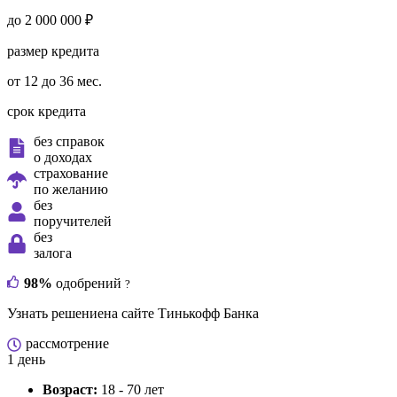
до 2 000 000 ₽
размер кредита
от 12 до 36 мес.
срок кредита
без справок
о доходах
страхование
по желанию
без
поручителей
без
залога
98%
одобрений
?
Узнать решение
на сайте Тинькофф Банка
рассмотрение
1 день
Возраст:
18 - 70 лет