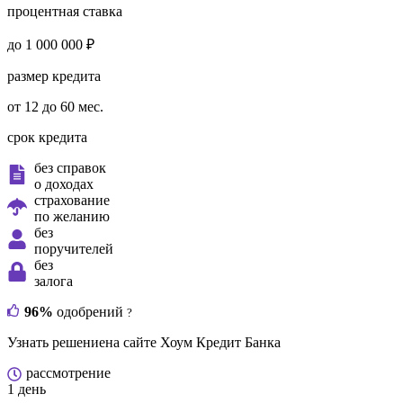
процентная ставка
до 1 000 000 ₽
размер кредита
от 12 до 60 мес.
срок кредита
без справок
о доходах
страхование
по желанию
без
поручителей
без
залога
96%
одобрений
?
Узнать решение
на сайте Хоум Кредит Банка
рассмотрение
1 день