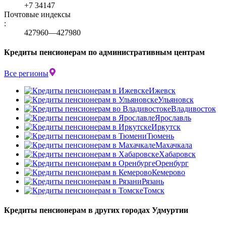
+7 34147
Почтовые индексы
:
427960—427980
Кредиты пенсионерам по административным центрам
Все регионы
Ижевск
Ульяновск
Владивосток
Ярославль
Иркутск
Тюмень
Махачкала
Хабаровск
Оренбург
Кемерово
Рязань
Томск
Кредиты пенсионерам в других городах Удмуртии