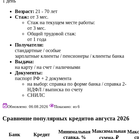
1 день
Возраст:
21 - 70 лет
Стаж:
от 3 мес.
Стаж на текущем месте работы:
от 3 мес.
Общий трудовой стаж:
от 1 года
Получатели:
стандартные /
особые
зарплатные клиенты / пенсионеры / клиенты банка
Выдача:
на карту / на счет / наличными
Документы:
паспорт РФ +
2 документа
на выбор: справка по форме банка / справка 2-
НДФЛ / выписка по счету
СНИЛС
Обновлено: 06.08.2026
Показано:
из
6
Сравнение популярных кредитов августа 2026
Максимальная
Минимальная
Мак
Банк
Кредит
ставка, %
ср
сумма, ₽