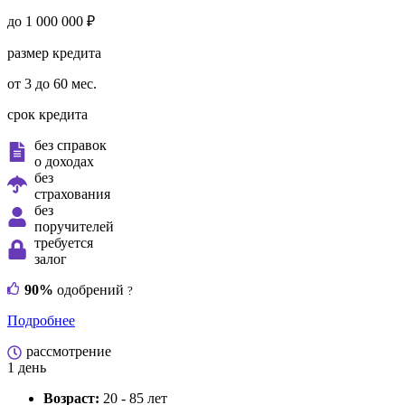
до 1 000 000 ₽
размер кредита
от 3 до 60 мес.
срок кредита
без справок
о доходах
без
страхования
без
поручителей
требуется
залог
90%
одобрений
?
Подробнее
рассмотрение
1 день
Возраст:
20 - 85 лет