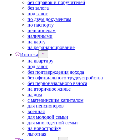
без справок и поручителей
без залога
под залог
по двум документам
по паспорту
пенсионерам
наличными
на карту
на рефинансирование
Ипотека
на квартиру
под залог
без подтверждения дохода
без официального трудоустройства
без первоначального взноса
на вторичное жилье
на дом
с материнским капиталом
для пенсионеров
военная
для молодой семьи
для многодетной семьи
на новостройку
льготная