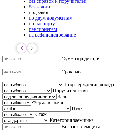
без справок и поручителей
без залога
под залог
по двум документам
по паспорту
пенсионерам
на рефинансирование
Сумма кредита, ₽
Срок, мес.
Подтверждение дохода
Поручительство
Залог
Форма выдачи
Цель
Стаж
Категория заемщика
Возраст заемщика