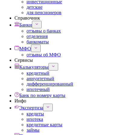
инвестиционные
детские
для пенсионеров
Справочник
Банки
отзывы о банках
отделения
банкоматы
МФО
отзывы об МФО
Сервисы
Калькуляторы
кредитный
аннуитетный
дифференцированный
ипотечный
Банк по номеру карты
Инфо
Экспертиза
кредиты
ипотека
кредитные карты
займы