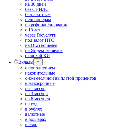
на 30 дней
без СНИЛС
безработным
пенсионерам
на рефинансирование
с 18 лет
через Госуслуги
под залог ПТС
на Qiwi кошелек
на Яндекс кошелек
с плохой КИ
Вклады
с пополнением
накопительные
с ежемесячной выплатой процентов
краткосрочные
на 1 месяц
на 3 месяца
на 6 месяцев
на год
в рублях
валютные
в долларах
в евро