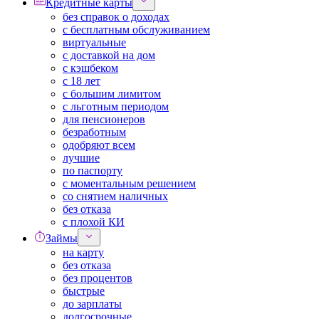
Кредитные карты
без справок о доходах
с бесплатным обслуживанием
виртуальные
с доставкой на дом
с кэшбеком
с 18 лет
с большим лимитом
с льготным периодом
для пенсионеров
безработным
одобряют всем
лучшие
по паспорту
с моментальным решением
со снятием наличных
без отказа
с плохой КИ
Займы
на карту
без отказа
без процентов
быстрые
до зарплаты
долгосрочные