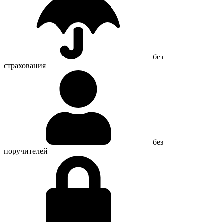
без
страхования
без
поручителей