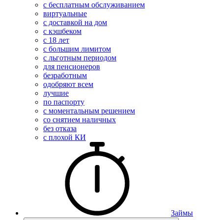
с бесплатным обслуживанием
виртуальные
с доставкой на дом
с кэшбеком
с 18 лет
с большим лимитом
с льготным периодом
для пенсионеров
безработным
одобряют всем
лучшие
по паспорту
с моментальным решением
со снятием наличных
без отказа
с плохой КИ
Займы