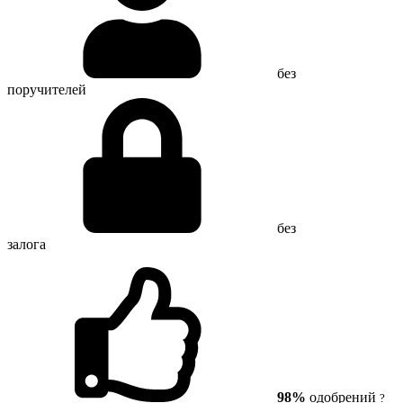
без
поручителей
без
залога
98%
одобрений
?