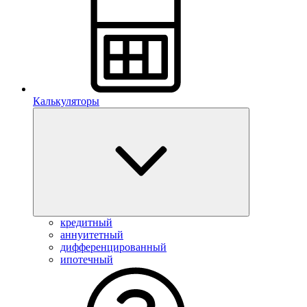
Калькуляторы
кредитный
аннуитетный
дифференцированный
ипотечный