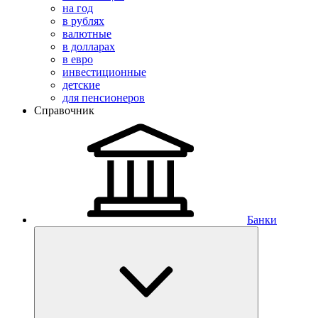
на год
в рублях
валютные
в долларах
в евро
инвестиционные
детские
для пенсионеров
Справочник
Банки