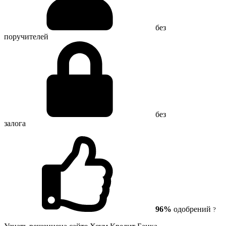
без
поручителей
без
залога
96%
одобрений
?