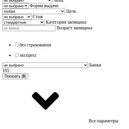
Залог
Форма выдачи
Цель
Стаж
Категория заемщика
Возраст заемщика
без страхования
экспресс
Банки
165
Показать (
8
)
Все параметры