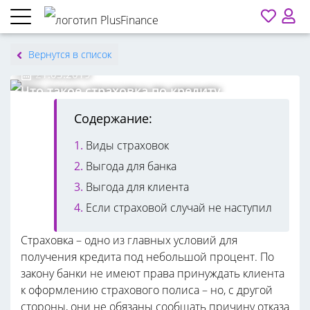
Вернутся в список
Ангелина Витиевская
21.03.2019
Что такое страховка по кредиту
Содержание:
Виды страховок
Выгода для банка
Выгода для клиента
Если страховой случай не наступил
Страховка – одно из главных условий для
получения кредита под небольшой процент. По
закону банки не имеют права принуждать клиента
к оформлению страхового полиса – но, с другой
стороны, они не обязаны сообщать причину отказа