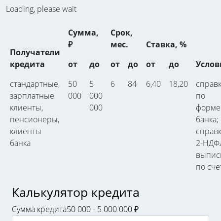
Loading, please wait
Сумма,
Срок,
₽
мес.
Ставка, %
Получатели
кредита
от
до
от
до
от
до
Услов
стандартные,
50
5
6
84
6,40
18,20
справ
зарплатные
000
000
по
клиенты,
000
форме
пенсионеры,
банка;
клиенты
справ
банка
2-НДФ
выпис
по сче
Калькулятор кредита
Сумма кредита
50 000 - 5 000 000 ₽