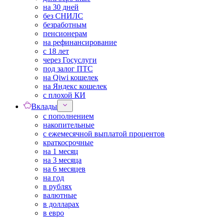
на 30 дней
без СНИЛС
безработным
пенсионерам
на рефинансирование
с 18 лет
через Госуслуги
под залог ПТС
на Qiwi кошелек
на Яндекс кошелек
с плохой КИ
Вклады
с пополнением
накопительные
с ежемесячной выплатой процентов
краткосрочные
на 1 месяц
на 3 месяца
на 6 месяцев
на год
в рублях
валютные
в долларах
в евро