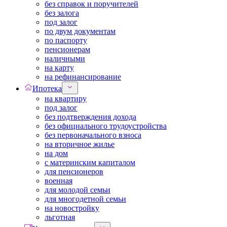
без справок и поручителей
без залога
под залог
по двум документам
по паспорту
пенсионерам
наличными
на карту
на рефинансирование
Ипотека
на квартиру
под залог
без подтверждения дохода
без официального трудоустройства
без первоначального взноса
на вторичное жилье
на дом
с материнским капиталом
для пенсионеров
военная
для молодой семьи
для многодетной семьи
на новостройку
льготная