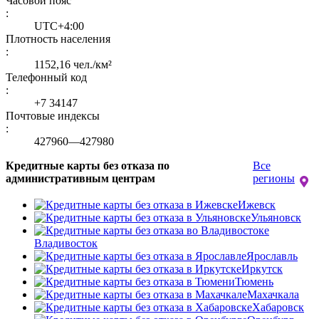
Часовой пояс
:
UTC+4:00
Плотность населения
:
1152,16 чел./км²
Телефонный код
:
+7 34147
Почтовые индексы
:
427960—427980
Кредитные карты без отказа по
Все
административным центрам
регионы
Ижевск
Ульяновск
Владивосток
Ярославль
Иркутск
Тюмень
Махачкала
Хабаровск