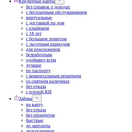
Кредитные карты
без справок о доходах
с бесплатным обслуживанием
виртуальные
с доставкой на дом
с кэшбеком
с 18 лет
с большим лимитом
с льготным периодом
для пенсионеров
безработным
одобряют всем
лучшие
по паспорту
с моментальным решением
со снятием наличных
без отказа
с плохой КИ
Займы
на карту
без отказа
без процентов
быстрые
до зарплаты
долгосрочные