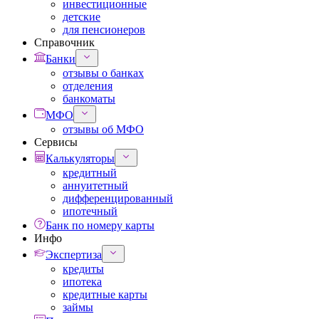
инвестиционные
детские
для пенсионеров
Справочник
Банки
отзывы о банках
отделения
банкоматы
МФО
отзывы об МФО
Сервисы
Калькуляторы
кредитный
аннуитетный
дифференцированный
ипотечный
Банк по номеру карты
Инфо
Экспертиза
кредиты
ипотека
кредитные карты
займы