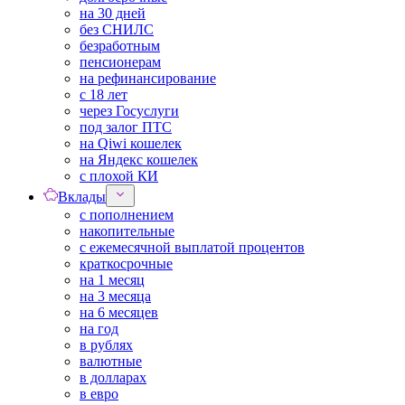
на 30 дней
без СНИЛС
безработным
пенсионерам
на рефинансирование
с 18 лет
через Госуслуги
под залог ПТС
на Qiwi кошелек
на Яндекс кошелек
с плохой КИ
Вклады
с пополнением
накопительные
с ежемесячной выплатой процентов
краткосрочные
на 1 месяц
на 3 месяца
на 6 месяцев
на год
в рублях
валютные
в долларах
в евро