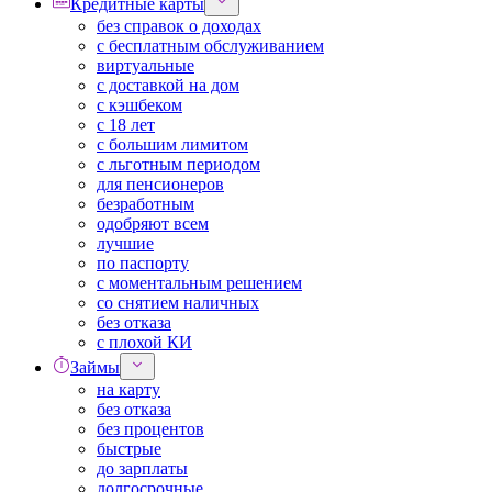
Кредитные карты
без справок о доходах
с бесплатным обслуживанием
виртуальные
с доставкой на дом
с кэшбеком
с 18 лет
с большим лимитом
с льготным периодом
для пенсионеров
безработным
одобряют всем
лучшие
по паспорту
с моментальным решением
со снятием наличных
без отказа
с плохой КИ
Займы
на карту
без отказа
без процентов
быстрые
до зарплаты
долгосрочные