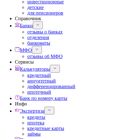
инвестиционные
детские
для пенсионеров
Справочник
Банки
отзывы о банках
отделения
банкоматы
МФО
отзывы об МФО
Сервисы
Калькуляторы
кредитный
аннуитетный
дифференцированный
ипотечный
Банк по номеру карты
Инфо
Экспертиза
кредиты
ипотека
кредитные карты
займы