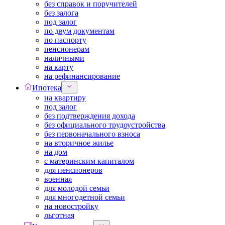
без справок и поручителей
без залога
под залог
по двум документам
по паспорту
пенсионерам
наличными
на карту
на рефинансирование
Ипотека
на квартиру
под залог
без подтверждения дохода
без официального трудоустройства
без первоначального взноса
на вторичное жилье
на дом
с материнским капиталом
для пенсионеров
военная
для молодой семьи
для многодетной семьи
на новостройку
льготная