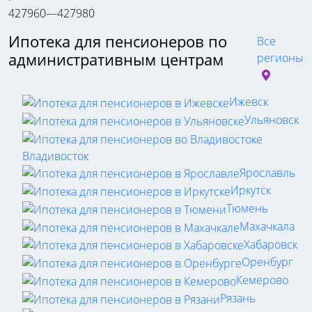
427960—427980
Ипотека для пенсионеров по
Все
административным центрам
регионы
Ижевск
Ульяновск
Владивосток
Ярославль
Иркутск
Тюмень
Махачкала
Хабаровск
Оренбург
Кемерово
Рязань