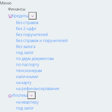
Меню
Финансы
Кредиты
без справок
без 2 ндфл
без поручителей
без справок и поручителей
без залога
под залог
по двум документам
по паспорту
пенсионерам
наличными
на карту
на рефинансирование
Ипотека
на квартиру
под залог