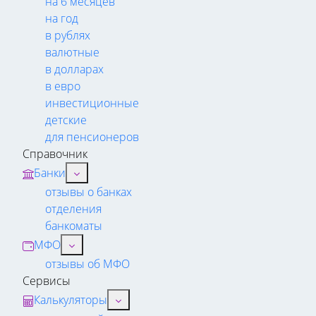
на 6 месяцев
на год
в рублях
валютные
в долларах
в евро
инвестиционные
детские
для пенсионеров
Справочник
Банки
отзывы о банках
отделения
банкоматы
МФО
отзывы об МФО
Сервисы
Калькуляторы