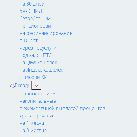
на 30 дней
без СНИЛС
безработным
пенсионерам
на рефинансирование
с 18 лет
через Госуслуги
под залог ПТС
на Qiwi кошелек
на Яндекс кошелек
с плохой КИ
Вклады
с пополнением
накопительные
с ежемесячной выплатой процентов
краткосрочные
на 1 месяц
на 3 месяца