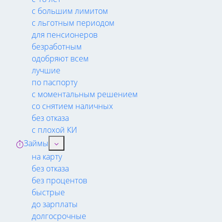
с большим лимитом
с льготным периодом
для пенсионеров
безработным
одобряют всем
лучшие
по паспорту
с моментальным решением
со снятием наличных
без отказа
с плохой КИ
Займы
на карту
без отказа
без процентов
быстрые
до зарплаты
долгосрочные