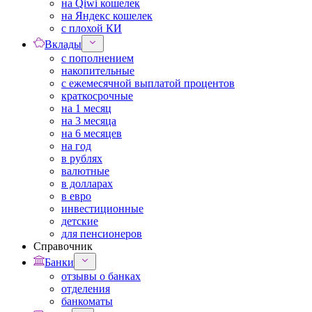
на Qiwi кошелек
на Яндекс кошелек
с плохой КИ
Вклады
с пополнением
накопительные
с ежемесячной выплатой процентов
краткосрочные
на 1 месяц
на 3 месяца
на 6 месяцев
на год
в рублях
валютные
в долларах
в евро
инвестиционные
детские
для пенсионеров
Справочник
Банки
отзывы о банках
отделения
банкоматы