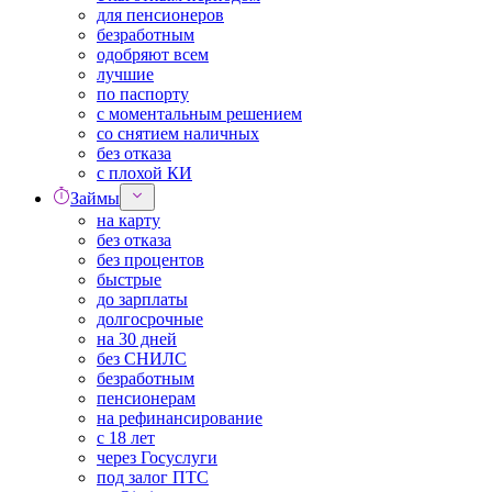
для пенсионеров
безработным
одобряют всем
лучшие
по паспорту
с моментальным решением
со снятием наличных
без отказа
с плохой КИ
Займы
на карту
без отказа
без процентов
быстрые
до зарплаты
долгосрочные
на 30 дней
без СНИЛС
безработным
пенсионерам
на рефинансирование
с 18 лет
через Госуслуги
под залог ПТС