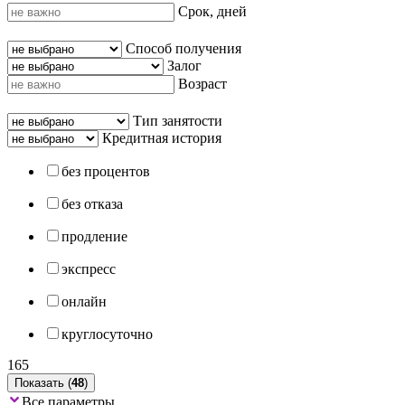
Срок, дней
Способ получения
Залог
Возраст
Тип занятости
Кредитная история
без процентов
без отказа
продление
экспресс
онлайн
круглосуточно
165
Показать (
48
)
Все параметры