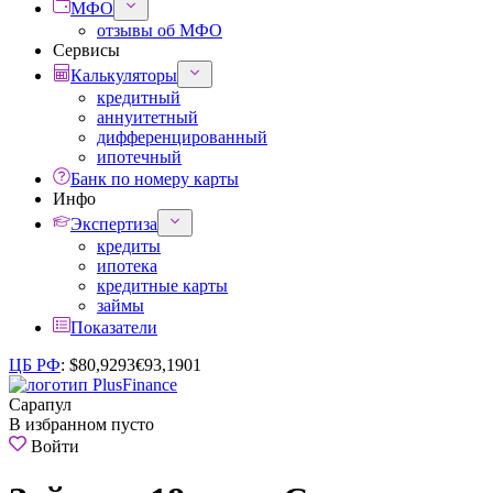
МФО
отзывы об МФО
Сервисы
Калькуляторы
кредитный
аннуитетный
дифференцированный
ипотечный
Банк по номеру карты
Инфо
Экспертиза
кредиты
ипотека
кредитные карты
займы
Показатели
ЦБ РФ
:
$
80,9293
€
93,1901
Сарапул
В избранном пусто
Войти