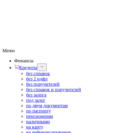
Меню
Финансы
Кредиты
без справок
без 2 ндфл
без поручителей
без справок и поручителей
без залога
под залог
по двум документам
по паспорту
пенсионерам
наличными
на карту
на рефинансирование