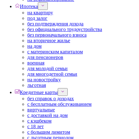
Ипотека
на квартиру
под залог
без подтверждения дохода
без официального трудоустройства
без первоначального взноса
на вторичное жилье
на дом
с материнским капиталом
для пенсионеров
военная
для молодой семьи
для многодетной семьи
на новостройку
льготная
Кредитные карты
без справок о доходах
с бесплатным обслуживанием
виртуальные
с доставкой на дом
с кэшбеком
с 18 лет
с большим лимитом
с льготным периодом