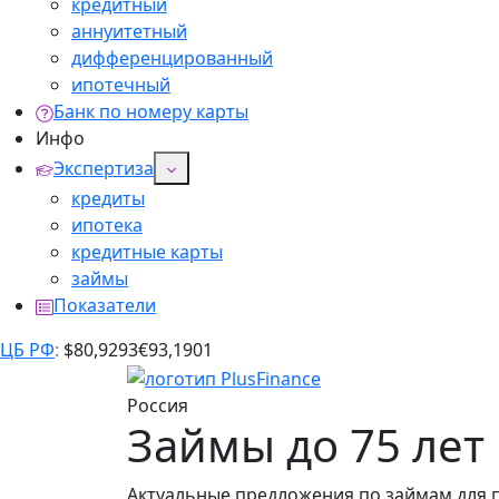
кредитный
аннуитетный
дифференцированный
ипотечный
Банк по номеру карты
Инфо
Экспертиза
кредиты
ипотека
кредитные карты
займы
Показатели
ЦБ РФ
:
$
80,9293
€
93,1901
Россия
Займы до 75 лет 
Актуальные предложения по займам для п