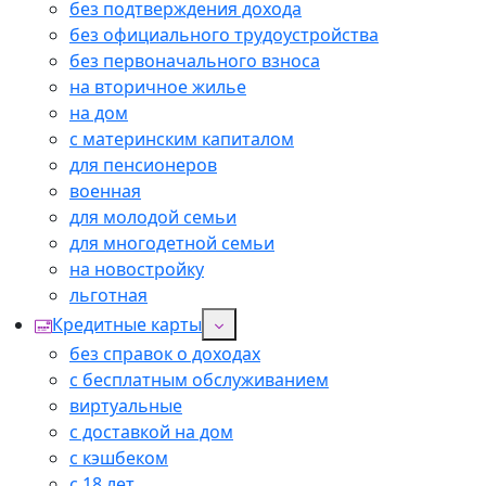
без подтверждения дохода
без официального трудоустройства
без первоначального взноса
на вторичное жилье
на дом
с материнским капиталом
для пенсионеров
военная
для молодой семьи
для многодетной семьи
на новостройку
льготная
Кредитные карты
без справок о доходах
с бесплатным обслуживанием
виртуальные
с доставкой на дом
с кэшбеком
с 18 лет