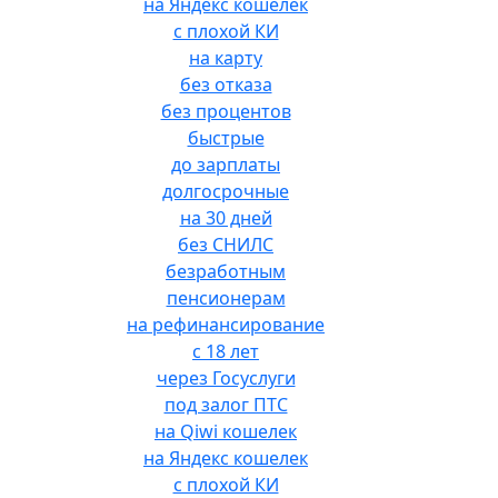
на Яндекс кошелек
с плохой КИ
на карту
без отказа
без процентов
быстрые
до зарплаты
долгосрочные
на 30 дней
без СНИЛС
безработным
пенсионерам
на рефинансирование
с 18 лет
через Госуслуги
под залог ПТС
на Qiwi кошелек
на Яндекс кошелек
с плохой КИ