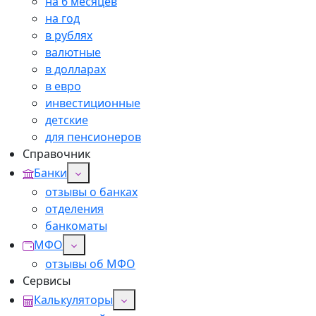
на 6 месяцев
на год
в рублях
валютные
в долларах
в евро
инвестиционные
детские
для пенсионеров
Справочник
Банки
отзывы о банках
отделения
банкоматы
МФО
отзывы об МФО
Сервисы
Калькуляторы