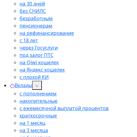
на 30 дней
без СНИЛС
безработным
пенсионерам
на рефинансирование
с 18 лет
через Госуслуги
под залог ПТС
на Qiwi кошелек
на Яндекс кошелек
с плохой КИ
Вклады
с пополнением
накопительные
с ежемесячной выплатой процентов
краткосрочные
на 1 месяц
на 3 месяца