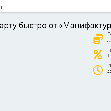
карту быстро от «Манифакту
С
д
П
1
Р
д