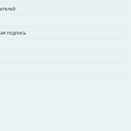
ителей
ная подпись
о