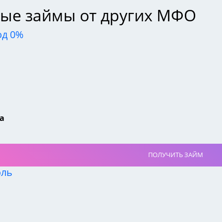
ые займы от других МФО
од 0%
а
ПОЛУЧИТЬ ЗАЙМ
оль