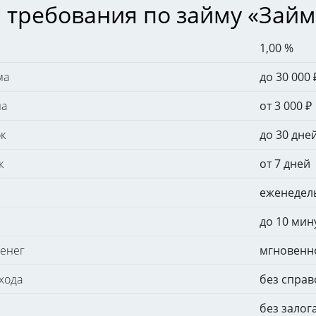
 требования по займу «Займ
1,00 %
ма
до 30 000
ма
от 3 000
₽
к
до 30 дне
к
от 7 дней
еженедел
до 10 мин
денег
мгновенн
хода
без справ
без залог