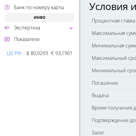
Условия и
Банк по номеру карты
ИНФО
Процентная ставка
Экспертиза
Максимальная сум
Показатели
Минимальная сум
ЦБ РФ
:
$
80,9293
€
93,1901
Максимальный сро
Минимальный сро
Погашение
Выдача
Время получения 
Подтверждение до
Залог