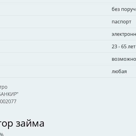
без поруч
паспорт
электрон
23 - 65 лет
возможн
любая
БАНКИР"
7002077
2
тор займа
 %