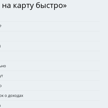
 на карту быстро»
₽
й
ьно
ут
о
ок о доходах
а