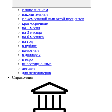
с пополнением
накопительные
с ежемесячной выплатой процентов
краткосрочные
на 1 месяц
на 3 месяца
на 6 месяцев
на год
в рублях
валютные
в долларах
в евро
инвестиционные
детские
для пенсионеров
Справочник