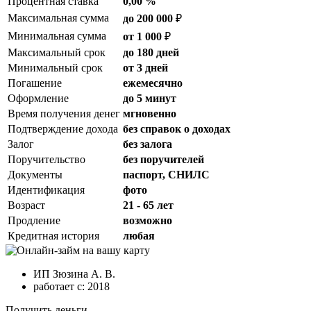
Процентная ставка
0,00 %
Максимальная сумма
до 200 000
₽
Минимальная сумма
от 1 000
₽
Максимальный срок
до 180 дней
Минимальный срок
от 3 дней
Погашение
ежемесячно
Оформление
до 5 минут
Время получения денег
мгновенно
Подтверждение дохода
без справок о доходах
Залог
без залога
Поручительство
без поручителей
Документы
паспорт, СНИЛС
Идентификация
фото
Возраст
21 - 65 лет
Продление
возможно
Кредитная история
любая
ИП Зюзина А. В.
работает с: 2018
Получить деньги