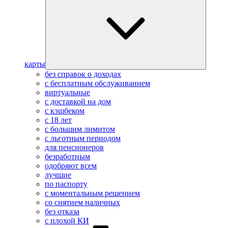
карты
без справок о доходах
с бесплатным обслуживанием
виртуальные
с доставкой на дом
с кэшбеком
с 18 лет
с большим лимитом
с льготным периодом
для пенсионеров
безработным
одобряют всем
лучшие
по паспорту
с моментальным решением
со снятием наличных
без отказа
с плохой КИ