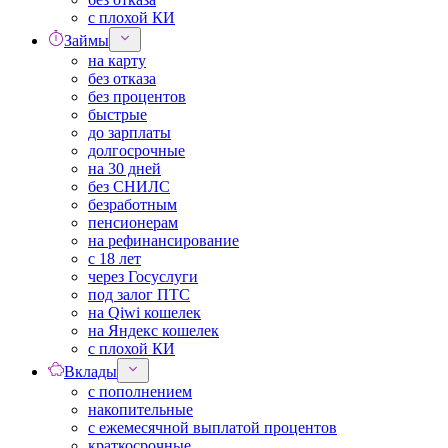
с плохой КИ
Займы
на карту
без отказа
без процентов
быстрые
до зарплаты
долгосрочные
на 30 дней
без СНИЛС
безработным
пенсионерам
на рефинансирование
с 18 лет
через Госуслуги
под залог ПТС
на Qiwi кошелек
на Яндекс кошелек
с плохой КИ
Вклады
с пополнением
накопительные
с ежемесячной выплатой процентов
краткосрочные