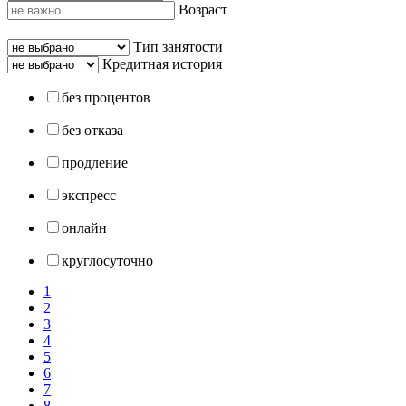
Возраст
Тип занятости
Кредитная история
без процентов
без отказа
продление
экспресс
онлайн
круглосуточно
1
2
3
4
5
6
7
8