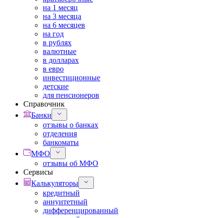
на 1 месяц
на 3 месяца
на 6 месяцев
на год
в рублях
валютные
в долларах
в евро
инвестиционные
детские
для пенсионеров
Справочник
Банки
отзывы о банках
отделения
банкоматы
МФО
отзывы об МФО
Сервисы
Калькуляторы
кредитный
аннуитетный
дифференцированный