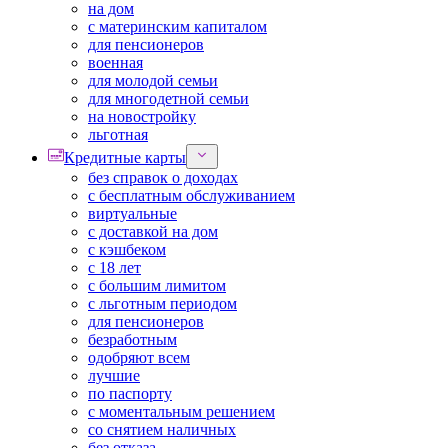
на дом
с материнским капиталом
для пенсионеров
военная
для молодой семьи
для многодетной семьи
на новостройку
льготная
Кредитные карты
без справок о доходах
с бесплатным обслуживанием
виртуальные
с доставкой на дом
с кэшбеком
с 18 лет
с большим лимитом
с льготным периодом
для пенсионеров
безработным
одобряют всем
лучшие
по паспорту
с моментальным решением
со снятием наличных
без отказа