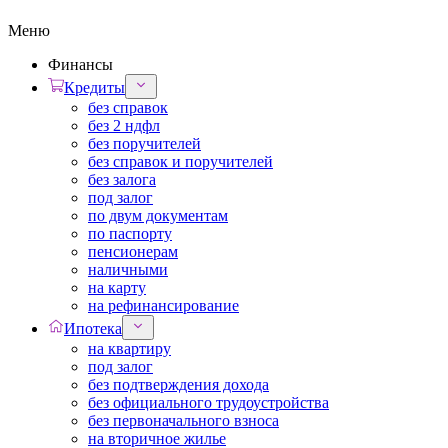
Меню
Финансы
Кредиты
без справок
без 2 ндфл
без поручителей
без справок и поручителей
без залога
под залог
по двум документам
по паспорту
пенсионерам
наличными
на карту
на рефинансирование
Ипотека
на квартиру
под залог
без подтверждения дохода
без официального трудоустройства
без первоначального взноса
на вторичное жилье