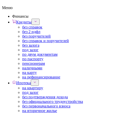
Меню
Финансы
Кредиты
без справок
без 2 ндфл
без поручителей
без справок и поручителей
без залога
под залог
по двум документам
по паспорту
пенсионерам
наличными
на карту
на рефинансирование
Ипотека
на квартиру
под залог
без подтверждения дохода
без официального трудоустройства
без первоначального взноса
на вторичное жилье