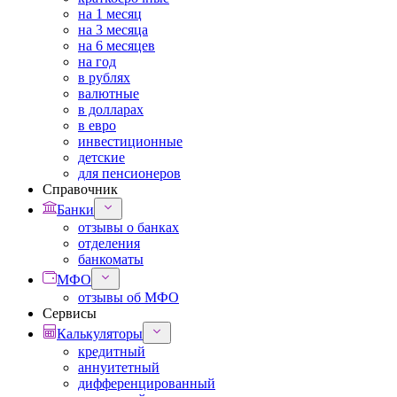
на 1 месяц
на 3 месяца
на 6 месяцев
на год
в рублях
валютные
в долларах
в евро
инвестиционные
детские
для пенсионеров
Справочник
Банки
отзывы о банках
отделения
банкоматы
МФО
отзывы об МФО
Сервисы
Калькуляторы
кредитный
аннуитетный
дифференцированный