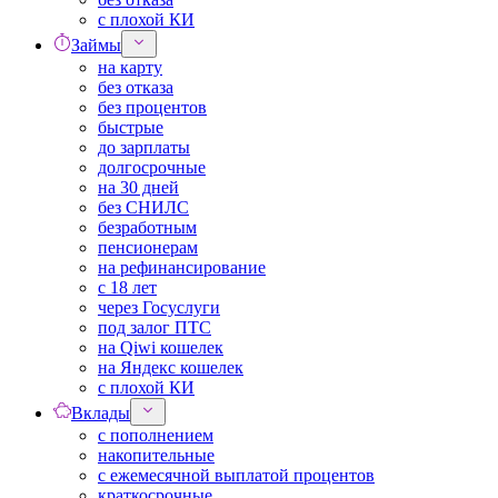
с плохой КИ
Займы
на карту
без отказа
без процентов
быстрые
до зарплаты
долгосрочные
на 30 дней
без СНИЛС
безработным
пенсионерам
на рефинансирование
с 18 лет
через Госуслуги
под залог ПТС
на Qiwi кошелек
на Яндекс кошелек
с плохой КИ
Вклады
с пополнением
накопительные
с ежемесячной выплатой процентов
краткосрочные