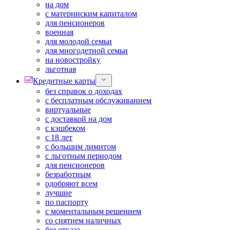
на дом
с материнским капиталом
для пенсионеров
военная
для молодой семьи
для многодетной семьи
на новостройку
льготная
Кредитные карты
без справок о доходах
с бесплатным обслуживанием
виртуальные
с доставкой на дом
с кэшбеком
с 18 лет
с большим лимитом
с льготным периодом
для пенсионеров
безработным
одобряют всем
лучшие
по паспорту
с моментальным решением
со снятием наличных
без отказа