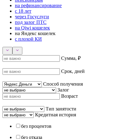
на рефинансирование
с 18 лет
через Госуслуги
под залог ПТС
на Qiwi кошелек
на Яндекс кошелек
с плохой КИ
Сумма, ₽
Срок, дней
Способ получения
Залог
Возраст
Тип занятости
Кредитная история
без процентов
без отказа