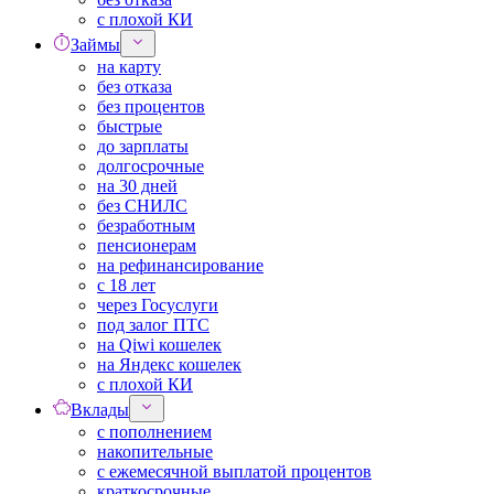
с плохой КИ
Займы
на карту
без отказа
без процентов
быстрые
до зарплаты
долгосрочные
на 30 дней
без СНИЛС
безработным
пенсионерам
на рефинансирование
с 18 лет
через Госуслуги
под залог ПТС
на Qiwi кошелек
на Яндекс кошелек
с плохой КИ
Вклады
с пополнением
накопительные
с ежемесячной выплатой процентов
краткосрочные