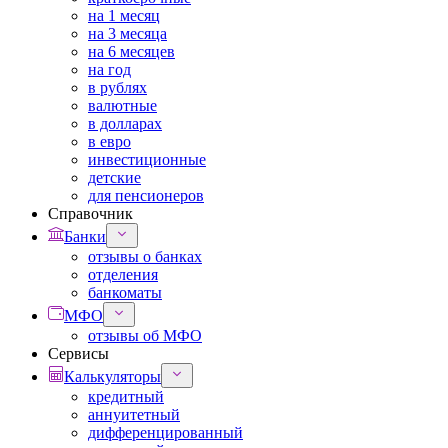
на 1 месяц
на 3 месяца
на 6 месяцев
на год
в рублях
валютные
в долларах
в евро
инвестиционные
детские
для пенсионеров
Справочник
Банки
отзывы о банках
отделения
банкоматы
МФО
отзывы об МФО
Сервисы
Калькуляторы
кредитный
аннуитетный
дифференцированный