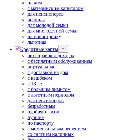
на дом
с материнским капиталом
для пенсионеров
военная
для молодой семьи
для многодетной семьи
на новостройку
льготная
Кредитные карты
без справок о доходах
с бесплатным обслуживанием
виртуальные
с доставкой на дом
с кэшбеком
с 18 лет
с большим лимитом
с льготным периодом
для пенсионеров
безработным
одобряют всем
лучшие
по паспорту
с моментальным решением
со снятием наличных
без отказа