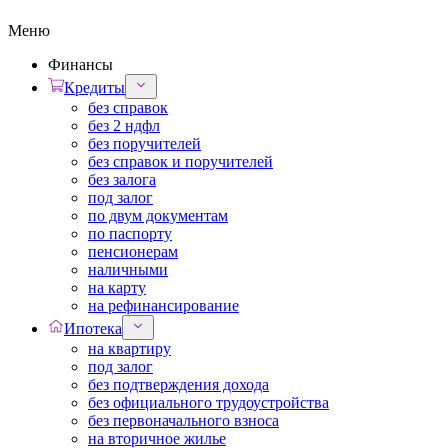
Меню
Финансы
Кредиты
без справок
без 2 ндфл
без поручителей
без справок и поручителей
без залога
под залог
по двум документам
по паспорту
пенсионерам
наличными
на карту
на рефинансирование
Ипотека
на квартиру
под залог
без подтверждения дохода
без официального трудоустройства
без первоначального взноса
на вторичное жилье