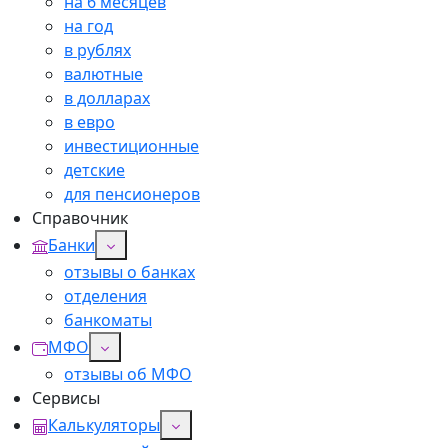
на 6 месяцев
на год
в рублях
валютные
в долларах
в евро
инвестиционные
детские
для пенсионеров
Справочник
Банки
отзывы о банках
отделения
банкоматы
МФО
отзывы об МФО
Сервисы
Калькуляторы