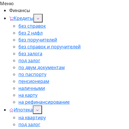
Меню
Финансы
Кредиты
без справок
без 2 ндфл
без поручителей
без справок и поручителей
без залога
под залог
по двум документам
по паспорту
пенсионерам
наличными
на карту
на рефинансирование
Ипотека
на квартиру
под залог