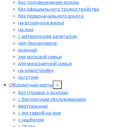
без подтверждения дохода
без официального трудоустройства
без первоначального взноса
на вторичное жилье
на дом
с материнским капиталом
для пенсионеров
военная
для молодой семьи
для многодетной семьи
на новостройку
льготная
Кредитные карты
без справок о доходах
с бесплатным обслуживанием
виртуальные
с доставкой на дом
с кэшбеком
с 18 лет