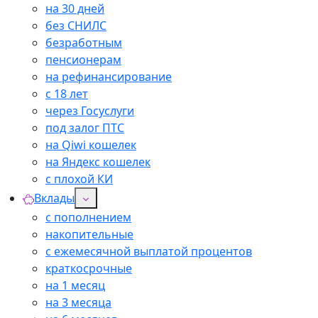
на 30 дней
без СНИЛС
безработным
пенсионерам
на рефинансирование
с 18 лет
через Госуслуги
под залог ПТС
на Qiwi кошелек
на Яндекс кошелек
с плохой КИ
Вклады
с пополнением
накопительные
с ежемесячной выплатой процентов
краткосрочные
на 1 месяц
на 3 месяца