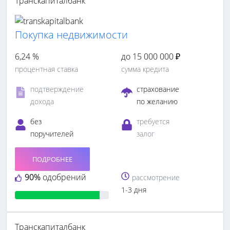
Транскапиталбанк
Покупка недвижимости
6,24 %
до 15 000 000 ₽
процентная ставка
сумма кредита
подтверждение
страхование
дохода
по желанию
без
требуется
поручителей
залог
ПОДРОБНЕЕ
90%
одобрений
рассмотрение
1-3 дня
Транскапиталбанк