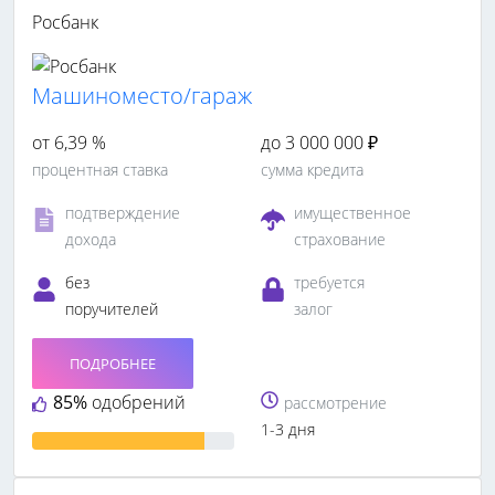
Росбанк
Машиноместо/гараж
от 6,39 %
до 3 000 000 ₽
процентная ставка
сумма кредита
подтверждение
имущественное
дохода
страхование
без
требуется
поручителей
залог
ПОДРОБНЕЕ
85%
одобрений
рассмотрение
1-3 дня