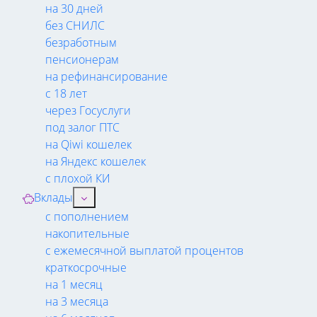
на 30 дней
без СНИЛС
безработным
пенсионерам
на рефинансирование
с 18 лет
через Госуслуги
под залог ПТС
на Qiwi кошелек
на Яндекс кошелек
с плохой КИ
Вклады
с пополнением
накопительные
с ежемесячной выплатой процентов
краткосрочные
на 1 месяц
на 3 месяца