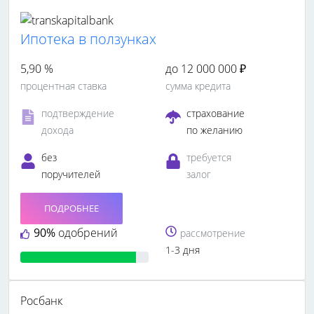
Ипотека в ползунках
5,90 %
до 12 000 000 ₽
процентная ставка
сумма кредита
подтверждение
страхование
дохода
по желанию
без
требуется
поручителей
залог
ПОДРОБНЕЕ
90%
одобрений
рассмотрение
1-3 дня
Росбанк