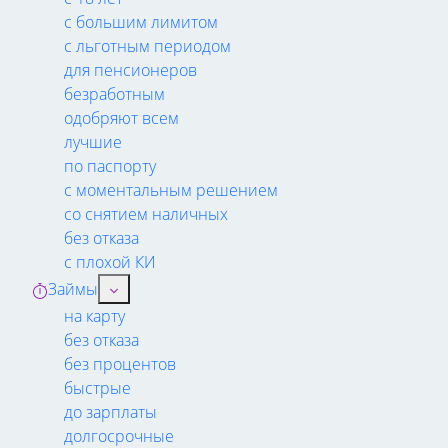
с большим лимитом
с льготным периодом
для пенсионеров
безработным
одобряют всем
лучшие
по паспорту
с моментальным решением
со снятием наличных
без отказа
с плохой КИ
Займы
на карту
без отказа
без процентов
быстрые
до зарплаты
долгосрочные