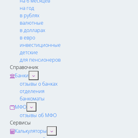
на 6 месяцев
на год
в рублях
валютные
в долларах
в евро
инвестиционные
детские
для пенсионеров
Справочник
Банки
отзывы о банках
отделения
банкоматы
МФО
отзывы об МФО
Сервисы
Калькуляторы