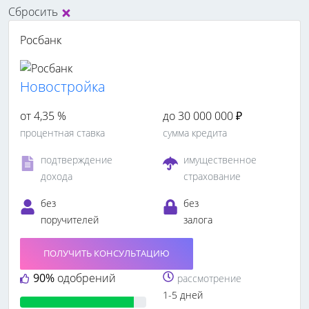
Сбросить
Росбанк
Новостройка
от 4,35 %
до 30 000 000 ₽
процентная ставка
сумма кредита
подтверждение
имущественное
дохода
страхование
без
без
поручителей
залога
ПОЛУЧИТЬ КОНСУЛЬТАЦИЮ
90%
одобрений
рассмотрение
1-5 дней