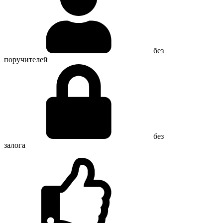
без
поручителей
без
залога