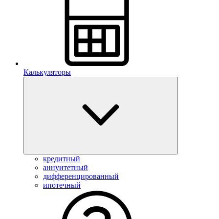
Калькуляторы
кредитный
аннуитетный
дифференцированный
ипотечный