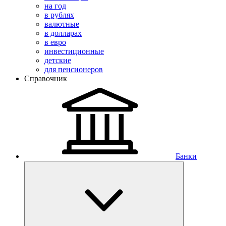
на год
в рублях
валютные
в долларах
в евро
инвестиционные
детские
для пенсионеров
Справочник
Банки