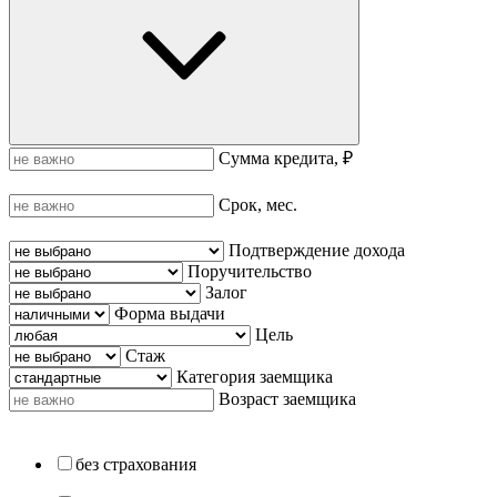
Сумма кредита, ₽
Срок, мес.
Подтверждение дохода
Поручительство
Залог
Форма выдачи
Цель
Стаж
Категория заемщика
Возраст заемщика
без страхования