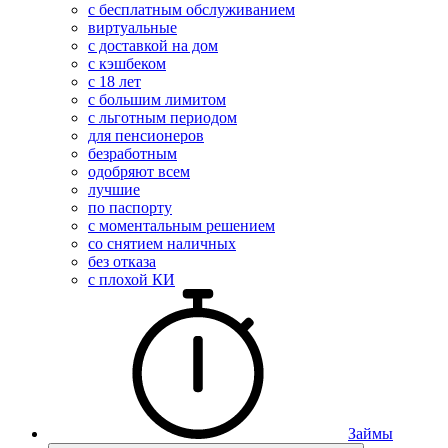
с бесплатным обслуживанием
виртуальные
с доставкой на дом
с кэшбеком
с 18 лет
с большим лимитом
с льготным периодом
для пенсионеров
безработным
одобряют всем
лучшие
по паспорту
с моментальным решением
со снятием наличных
без отказа
с плохой КИ
Займы