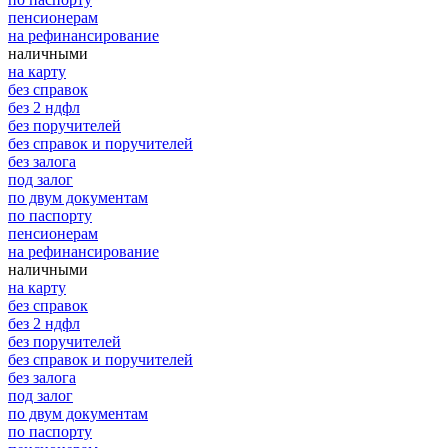
пенсионерам
на рефинансирование
наличными
на карту
без справок
без 2 ндфл
без поручителей
без справок и поручителей
без залога
под залог
по двум документам
по паспорту
пенсионерам
на рефинансирование
наличными
на карту
без справок
без 2 ндфл
без поручителей
без справок и поручителей
без залога
под залог
по двум документам
по паспорту