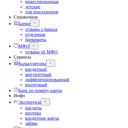
инвестиционные
детские
для пенсионеров
Справочник
Банки
отзывы о банках
отделения
банкоматы
МФО
отзывы об МФО
Сервисы
Калькуляторы
кредитный
аннуитетный
дифференцированный
ипотечный
Банк по номеру карты
Инфо
Экспертиза
кредиты
ипотека
кредитные карты
займы