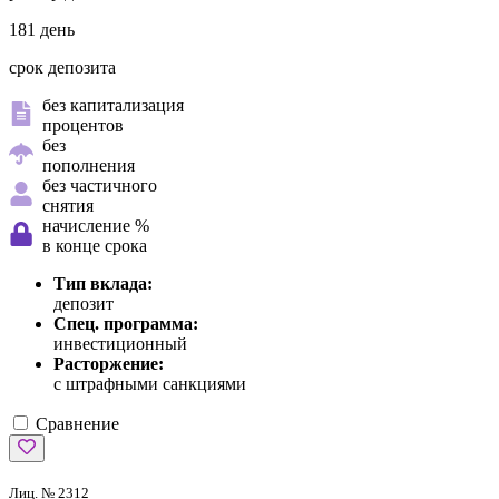
181 день
срок депозита
без капитализация
процентов
без
пополнения
без частичного
снятия
начисление %
в конце срока
Тип вклада:
депозит
Спец. программа:
инвестиционный
Расторжение:
с штрафными санкциями
Сравнение
Лиц. № 2312