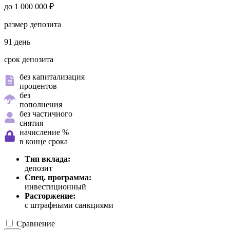
до 1 000 000 ₽
размер депозита
91 день
срок депозита
без капитализация
процентов
без
пополнения
без частичного
снятия
начисление %
в конце срока
Тип вклада:
депозит
Спец. программа:
инвестиционный
Расторжение:
с штрафными санкциями
Сравнение