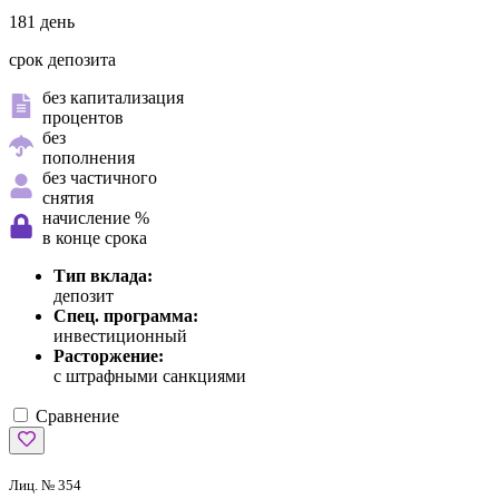
181 день
срок депозита
без капитализация
процентов
без
пополнения
без частичного
снятия
начисление %
в конце срока
Тип вклада:
депозит
Спец. программа:
инвестиционный
Расторжение:
с штрафными санкциями
Сравнение
Лиц. № 354