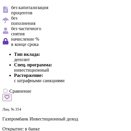
без капитализация
процентов
без
пополнения
без частичного
снятия
начисление %
в конце срока
Тип вклада:
депозит
Спец. программа:
инвестиционный
Расторжение:
с штрафными санкциями
Сравнение
Лиц. № 354
Газпромбанк
Инвестиционный доход
Открытие:
в банке