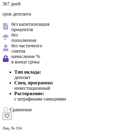
367 дней
срок депозита
без капитализация
процентов
без
пополнения
без частичного
снятия
начисление %
в конце срока
Тип вклада:
депозит
Спец. программа:
инвестиционный
Расторжение:
с штрафными санкциями
Сравнение
Лиц. № 354