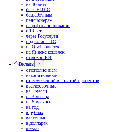
на 30 дней
без СНИЛС
безработным
пенсионерам
на рефинансирование
с 18 лет
через Госуслуги
под залог ПТС
на Qiwi кошелек
на Яндекс кошелек
с плохой КИ
Вклады
с пополнением
накопительные
с ежемесячной выплатой процентов
краткосрочные
на 1 месяц
на 3 месяца
на 6 месяцев
на год
в рублях
валютные
в долларах
в евро