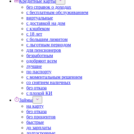
Кредитные карты
без справок о доходах
с бесплатным обслуживанием
виртуальные
с доставкой на дом
с кэшбеком
с 18 лет
с большим лимитом
с льготным периодом
для пенсионеров
безработным
одобряют всем
лучшие
по паспорту
с моментальным решением
со снятием наличных
без отказа
с плохой КИ
Займы
на карту
без отказа
без процентов
быстрые
до зарплаты
долгосрочные