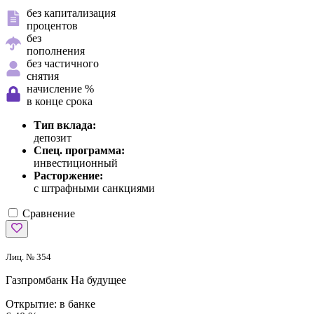
без капитализация
процентов
без
пополнения
без частичного
снятия
начисление %
в конце срока
Тип вклада:
депозит
Спец. программа:
инвестиционный
Расторжение:
с штрафными санкциями
Сравнение
Лиц. № 354
Газпромбанк
На будущее
Открытие:
в банке