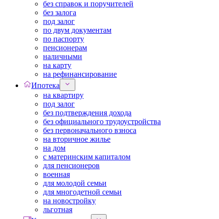
без справок и поручителей
без залога
под залог
по двум документам
по паспорту
пенсионерам
наличными
на карту
на рефинансирование
Ипотека
на квартиру
под залог
без подтверждения дохода
без официального трудоустройства
без первоначального взноса
на вторичное жилье
на дом
с материнским капиталом
для пенсионеров
военная
для молодой семьи
для многодетной семьи
на новостройку
льготная