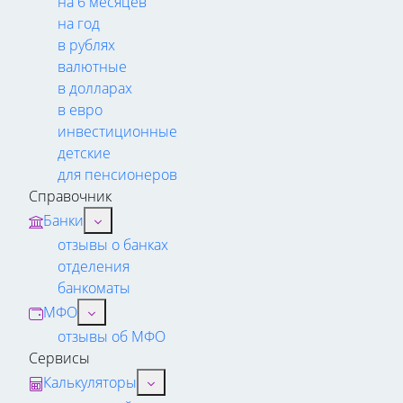
на 6 месяцев
на год
в рублях
валютные
в долларах
в евро
инвестиционные
детские
для пенсионеров
Справочник
Банки
отзывы о банках
отделения
банкоматы
МФО
отзывы об МФО
Сервисы
Калькуляторы