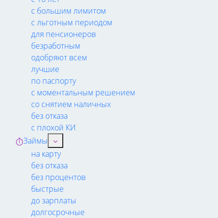
с большим лимитом
с льготным периодом
для пенсионеров
безработным
одобряют всем
лучшие
по паспорту
с моментальным решением
со снятием наличных
без отказа
с плохой КИ
Займы
на карту
без отказа
без процентов
быстрые
до зарплаты
долгосрочные