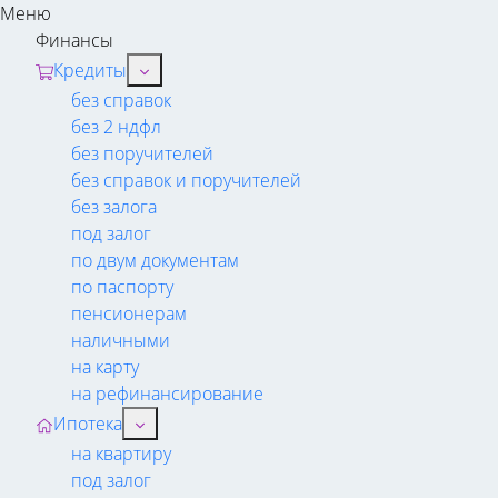
Меню
Финансы
Кредиты
без справок
без 2 ндфл
без поручителей
без справок и поручителей
без залога
под залог
по двум документам
по паспорту
пенсионерам
наличными
на карту
на рефинансирование
Ипотека
на квартиру
под залог