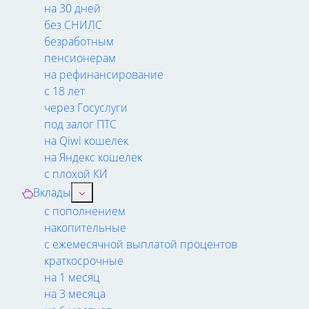
на 30 дней
без СНИЛС
безработным
пенсионерам
на рефинансирование
с 18 лет
через Госуслуги
под залог ПТС
на Qiwi кошелек
на Яндекс кошелек
с плохой КИ
Вклады
с пополнением
накопительные
с ежемесячной выплатой процентов
краткосрочные
на 1 месяц
на 3 месяца