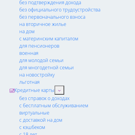
без подтверждения дохода
без официального трудоустройства
без первоначального взноса
на вторичное жилье
на дом
с материнским капиталом
для пенсионеров
военная
для молодой семьи
для многодетной семьи
на новостройку
льготная
Кредитные карты
без справок о доходах
с бесплатным обслуживанием
виртуальные
с доставкой на дом
с кэшбеком
с 18 лет