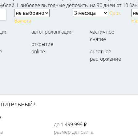
рублей. Наиболее выгодные депозиты на 90 дней от 10 банк
Срок
Валюта
На
ция
автопролонгация
частичное
снятие
открытие
е
online
льготное
расторжение
опительный+
е
до 1 499 999 ₽
ка
размер депозита