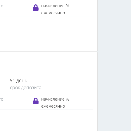
го
начисление %
ежемесячно
91 день
срок депозита
го
начисление %
ежемесячно