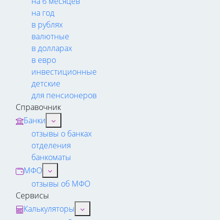
на 6 месяцев
на год
в рублях
валютные
в долларах
в евро
инвестиционные
детские
для пенсионеров
Справочник
Банки
отзывы о банках
отделения
банкоматы
МФО
отзывы об МФО
Сервисы
Калькуляторы