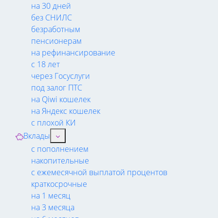
на 30 дней
без СНИЛС
безработным
пенсионерам
на рефинансирование
с 18 лет
через Госуслуги
под залог ПТС
на Qiwi кошелек
на Яндекс кошелек
с плохой КИ
Вклады
с пополнением
накопительные
с ежемесячной выплатой процентов
краткосрочные
на 1 месяц
на 3 месяца