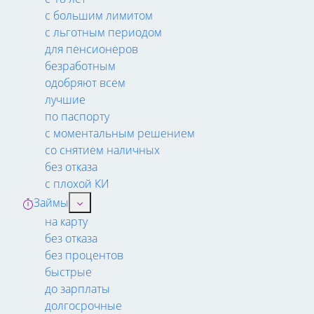
с большим лимитом
с льготным периодом
для пенсионеров
безработным
одобряют всем
лучшие
по паспорту
с моментальным решением
со снятием наличных
без отказа
с плохой КИ
Займы
на карту
без отказа
без процентов
быстрые
до зарплаты
долгосрочные