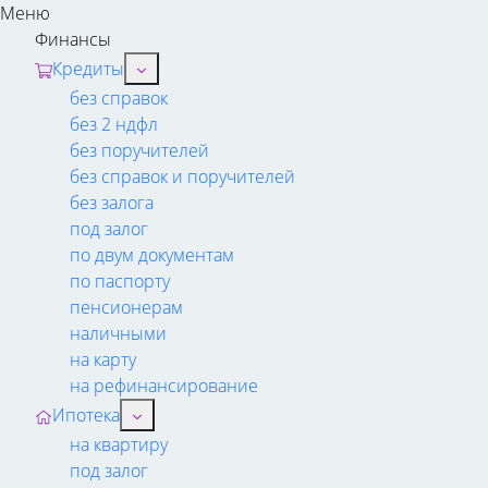
Меню
Финансы
Кредиты
без справок
без 2 ндфл
без поручителей
без справок и поручителей
без залога
под залог
по двум документам
по паспорту
пенсионерам
наличными
на карту
на рефинансирование
Ипотека
на квартиру
под залог