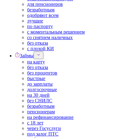
для пенсионеров
безработным
одобряют всем
лучшие
по паспорту
с моментальным решением
со снятием наличных
без отказа
с плохой КИ
Займы
на карту
без отказа
без процентов
быстрые
до зарплаты
долгосрочные
на 30 дней
без СНИЛС
безработным
пенсионерам
на рефинансирование
с 18 лет
через Госуслуги
под залог ПТС