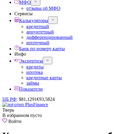
МФО
отзывы об МФО
Сервисы
Калькуляторы
кредитный
аннуитетный
дифференцированный
ипотечный
Банк по номеру карты
Инфо
Экспертиза
кредиты
ипотека
кредитные карты
займы
Показатели
ЦБ РФ
:
$
81,1291
€
93,5824
Тверь
В избранном пусто
Войти