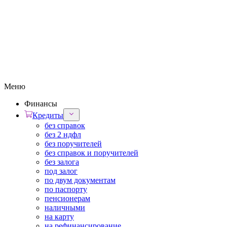
Меню
Финансы
Кредиты
без справок
без 2 ндфл
без поручителей
без справок и поручителей
без залога
под залог
по двум документам
по паспорту
пенсионерам
наличными
на карту
на рефинансирование