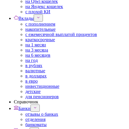
на Qiwi кошелек
на Яндекс кошелек
с плохой КИ
Вклады
с пополнением
накопительные
с ежемесячной выплатой процентов
краткосрочные
на 1 месяц
на 3 месяца
на 6 месяцев
на год
в рублях
валютные
в долларах
в евро
инвестиционные
детские
для пенсионеров
Справочник
Банки
отзывы о банках
отделения
банкоматы