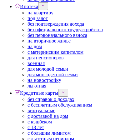
Ипотека
на квартиру
под залог
без подтверждения дохода
без официального трудоустройства
без первоначального взноса
на вторичное жилье
на дом
с материнским капиталом
для пенсионеров
военная
для молодой семьи
для многодетной семьи
на новостройку
льготная
Кредитные карты
без справок о доходах
с бесплатным обслуживанием
виртуальные
с доставкой на дом
с кэшбеком
с 18 лет
с большим лимитом
с льготным периодом