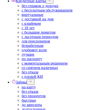
Кредитные карты
без справок о доходах
с бесплатным обслуживанием
виртуальные
с доставкой на дом
с кэшбеком
с 18 лет
с большим лимитом
с льготным периодом
для пенсионеров
безработным
одобряют всем
лучшие
по паспорту
с моментальным решением
со снятием наличных
без отказа
с плохой КИ
Займы
на карту
без отказа
без процентов
быстрые
до зарплаты
долгосрочные