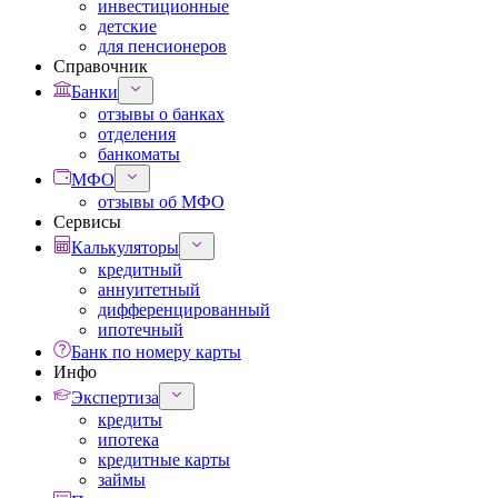
инвестиционные
детские
для пенсионеров
Справочник
Банки
отзывы о банках
отделения
банкоматы
МФО
отзывы об МФО
Сервисы
Калькуляторы
кредитный
аннуитетный
дифференцированный
ипотечный
Банк по номеру карты
Инфо
Экспертиза
кредиты
ипотека
кредитные карты
займы