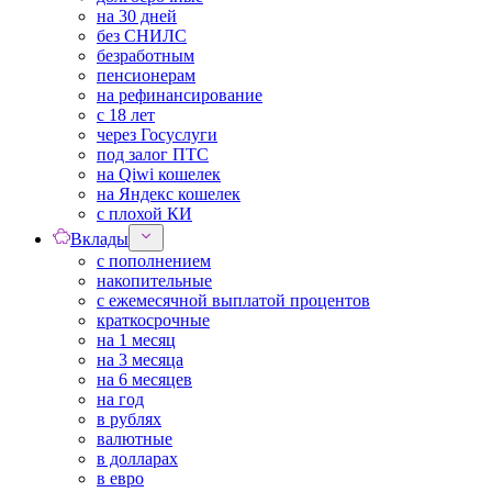
на 30 дней
без СНИЛС
безработным
пенсионерам
на рефинансирование
с 18 лет
через Госуслуги
под залог ПТС
на Qiwi кошелек
на Яндекс кошелек
с плохой КИ
Вклады
с пополнением
накопительные
с ежемесячной выплатой процентов
краткосрочные
на 1 месяц
на 3 месяца
на 6 месяцев
на год
в рублях
валютные
в долларах
в евро