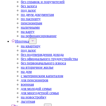
без справок и поручителей
без залога
под залог
по двум документам
по паспорту
пенсионерам
наличными
на карту
на рефинансирование
Ипотека
на квартиру
под залог
без подтверждения дохода
без официального трудоустройства
без первоначального взноса
на вторичное жилье
на дом
с материнским капиталом
для пенсионеров
военная
для молодой семьи
для многодетной семьи
на новостройку
льготная