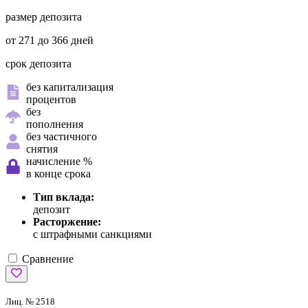
размер депозита
от 271 до 366 дней
срок депозита
без капитализация
процентов
без
пополнения
без частичного
снятия
начисление %
в конце срока
Тип вклада:
депозит
Расторжение:
с штрафными санкциями
Сравнение
Лиц. № 2518