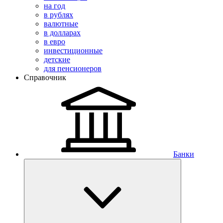
на год
в рублях
валютные
в долларах
в евро
инвестиционные
детские
для пенсионеров
Справочник
Банки