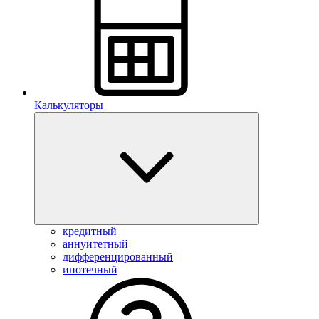
Калькуляторы
кредитный
аннуитетный
дифференцированный
ипотечный