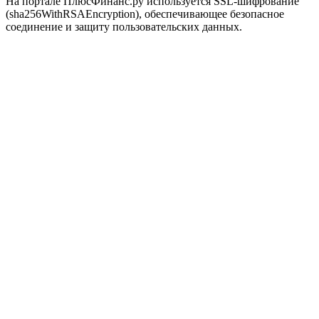
На портале ПлюсФинанс.ру используется SSL-шифрование
(sha256WithRSAEncryption), обеспечивающее безопасное
соединение и защиту пользовательских данных.