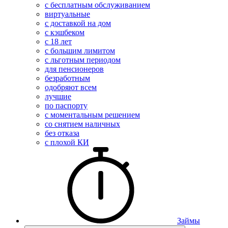
с бесплатным обслуживанием
виртуальные
с доставкой на дом
с кэшбеком
с 18 лет
с большим лимитом
с льготным периодом
для пенсионеров
безработным
одобряют всем
лучшие
по паспорту
с моментальным решением
со снятием наличных
без отказа
с плохой КИ
Займы